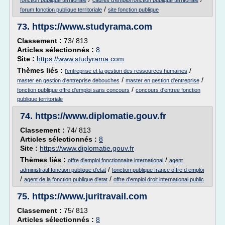
fonction publique territoriale
cadres d'emploi fonction publique territoriale
/
forum fonction publique territoriale
site fonction publique
73.
https://www.studyrama.com
Classement :
73/ 813
Articles sélectionnés :
8
Site :
https://www.studyrama.com
Thèmes liés :
/
l'entreprise et la gestion des ressources humaines
/
/
master en gestion d'entreprise debouches
master en gestion d'entreprise
/
fonction publique offre d'emploi sans concours
concours d'entree fonction
publique territoriale
74.
https://www.diplomatie.gouv.fr
Classement :
74/ 813
Articles sélectionnés :
8
Site :
https://www.diplomatie.gouv.fr
Thèmes liés :
/
offre d'emploi fonctionnaire international
agent
/
administratif fonction publique d'etat
fonction publique france offre d emploi
/
/
agent de la fonction publique d'etat
offre d'emploi droit international public
75.
https://www.juritravail.com
Classement :
75/ 813
Articles sélectionnés :
8