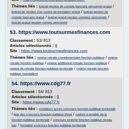
Thèmes liés :
/
logiciel gestion de compte bancaire personnel gratuit
/
logiciel de gestion d'un centre de formation gratuit
logiciel gestion de
/
/
compte bancaire gratuit
logiciel gratuit gestion comptes personnels
logiciel gratuit gestion conges personnel
53.
https://www.toutsurmesfinances.com
Classement :
53/ 813
Articles sélectionnés :
9
Site :
https://www.toutsurmesfinances.com
Thèmes liés :
/
regime retraite complementaire fonction publique
regime
/
/
retraite fonction publique
regime additionnel retraite fonction publique
/
regime de retraite fonction publique territoriale
regime retraite fonction
publique hospitaliere
54.
https://www.cdg77.fr
Classement :
54/ 813
Articles sélectionnés :
9
Site :
https://www.cdg77.fr
Thèmes liés :
conditions acces concours fonction publique territoriale
/
/
liste des concours fonction publique d'etat
cadres d emplois de la
/
fonction publique territoriale
concours externe fonction publique niveau
/
bac
formation concours fonction publique territoriale