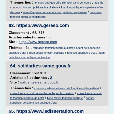
Thèmes liés :
/
fonction publique offre d'emploi sans concours
avis de
/
concours fonction publique hospitaliere
fonction publique hospitaliere offre
/
/
d'emploi
offre d'emplois dans la fonction publique hospitaliere
concours
fonction publique hospitaliere
63.
https://www.gereso.com
Classement :
63/ 813
Articles sélectionnés :
8
Site :
https://www.gereso.com
Thèmes liés :
/
formation fonction publique d'etat
agent de la fonction
/
/
/
publique d'etat
bilan social fonction publique
fonction publique d etat
agent
de la fonction publique contractuel
64.
solidarites-sante.gouv.fr
Classement :
64/ 813
Articles sélectionnés :
8
Site :
solidarites-sante.gouv.fr
Thèmes liés :
/
concours adjoint administratif fonction publique d'etat
/
conseil superieur de la fonction publique hospitaliere
conseil superieur de
/
/
la fonction publique de l etat
fiche metier fonction publique
conseil
superieur de la fonction publique d'etat
65.
https://www.ladissertation.com