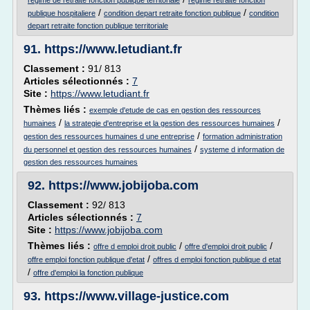
regime de retraite fonction publique territoriale
regime retraite fonction
/
/
publique hospitaliere
condition depart retraite fonction publique
condition
depart retraite fonction publique territoriale
91.
https://www.letudiant.fr
Classement :
91/ 813
Articles sélectionnés :
7
Site :
https://www.letudiant.fr
Thèmes liés :
exemple d'etude de cas en gestion des ressources
/
/
humaines
la strategie d'entreprise et la gestion des ressources humaines
/
gestion des ressources humaines d une entreprise
formation administration
/
du personnel et gestion des ressources humaines
systeme d information de
gestion des ressources humaines
92.
https://www.jobijoba.com
Classement :
92/ 813
Articles sélectionnés :
7
Site :
https://www.jobijoba.com
Thèmes liés :
/
/
offre d emploi droit public
offre d'emploi droit public
/
offre emploi fonction publique d'etat
offres d emploi fonction publique d etat
/
offre d'emploi la fonction publique
93.
https://www.village-justice.com