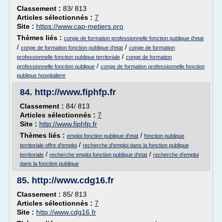
Classement :
83/ 813
Articles sélectionnés :
7
Site :
https://www.cap-metiers.pro
Thèmes liés :
conge de formation professionnelle fonction publique d'etat
/
/
conge de formation fonction publique d'etat
conge de formation
/
professionnelle fonction publique territoriale
conge de formation
/
professionnelle fonction publique
conge de formation professionnelle fonction
publique hospitaliere
84.
http://www.fiphfp.fr
Classement :
84/ 813
Articles sélectionnés :
7
Site :
http://www.fiphfp.fr
Thèmes liés :
/
emploi fonction publique d'etat
fonction publique
/
territoriale offre d'emploi
recherche d'emploi dans la fonction publique
/
/
territoriale
recherche emploi fonction publique d'etat
recherche d'emploi
dans la fonction publique
85.
http://www.cdg16.fr
Classement :
85/ 813
Articles sélectionnés :
7
Site :
http://www.cdg16.fr