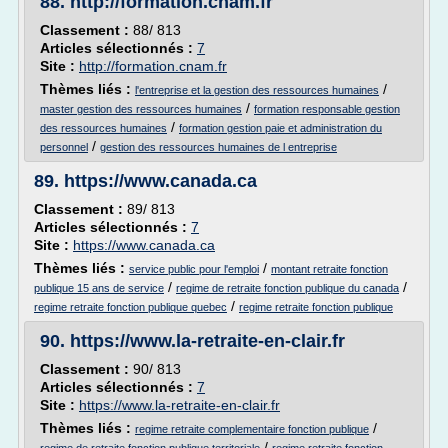
88.
http://formation.cnam.fr
Classement :
88/ 813
Articles sélectionnés :
7
Site :
http://formation.cnam.fr
Thèmes liés :
/
l'entreprise et la gestion des ressources humaines
/
master gestion des ressources humaines
formation responsable gestion
/
des ressources humaines
formation gestion paie et administration du
/
personnel
gestion des ressources humaines de l entreprise
89.
https://www.canada.ca
Classement :
89/ 813
Articles sélectionnés :
7
Site :
https://www.canada.ca
Thèmes liés :
/
service public pour l'emploi
montant retraite fonction
/
/
publique 15 ans de service
regime de retraite fonction publique du canada
/
regime retraite fonction publique quebec
regime retraite fonction publique
90.
https://www.la-retraite-en-clair.fr
Classement :
90/ 813
Articles sélectionnés :
7
Site :
https://www.la-retraite-en-clair.fr
Thèmes liés :
/
regime retraite complementaire fonction publique
/