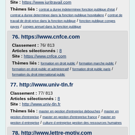
Site :
https://www.juritravail.com
Thèmes liés :
/
contrat a duree indeterminee fonction publique d'etat
/
contrat a duree determinee dans la fonction publique hospitaliere
contrat de
/
travail de droit prive dans la fonction publique
fonction publique conges
/
payes
conges annuel dans la fonction publique
76.
https://www.cnfce.com
Classement :
76/ 813
Articles sélectionnés :
8
Site :
https://www.cnfce.com
Thèmes liés :
/
/
formation en droit public
formation marche public
/
/
formation en droit public et administratif
formation droit public paris
formation du droit international public
77.
http://www.univ-tln.fr
Classement :
77/ 813
Articles sélectionnés :
8
Site :
http://www.univ-tln.fr
Thèmes liés :
/
master en gestion d'entreprise debouches
master en
/
/
gestion d'entreprise
master en gestion d'entreprise france
master en
/
gestion d entreprise
culture d entreprise gestion des ressources humaines
78.
http://www.lettre-motiv.com