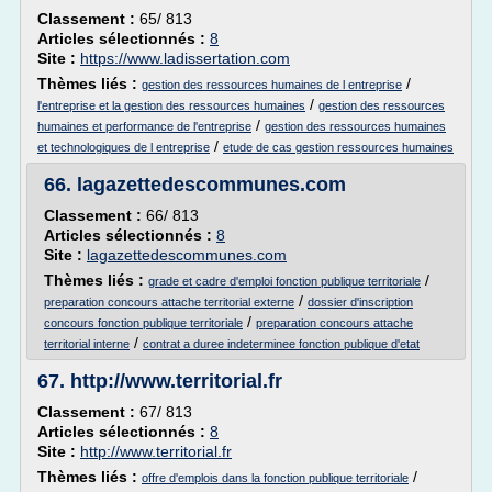
Classement :
65/ 813
Articles sélectionnés :
8
Site :
https://www.ladissertation.com
Thèmes liés :
/
gestion des ressources humaines de l entreprise
/
l'entreprise et la gestion des ressources humaines
gestion des ressources
/
humaines et performance de l'entreprise
gestion des ressources humaines
/
et technologiques de l entreprise
etude de cas gestion ressources humaines
66.
lagazettedescommunes.com
Classement :
66/ 813
Articles sélectionnés :
8
Site :
lagazettedescommunes.com
Thèmes liés :
/
grade et cadre d'emploi fonction publique territoriale
/
preparation concours attache territorial externe
dossier d'inscription
/
concours fonction publique territoriale
preparation concours attache
/
territorial interne
contrat a duree indeterminee fonction publique d'etat
67.
http://www.territorial.fr
Classement :
67/ 813
Articles sélectionnés :
8
Site :
http://www.territorial.fr
Thèmes liés :
/
offre d'emplois dans la fonction publique territoriale