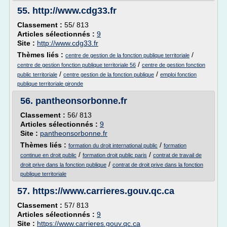
55.
http://www.cdg33.fr
Classement :
55/ 813
Articles sélectionnés :
9
Site :
http://www.cdg33.fr
Thèmes liés :
/
centre de gestion de la fonction publique territoriale
/
centre de gestion fonction publique territoriale 56
centre de gestion fonction
/
/
public territoriale
centre gestion de la fonction publique
emploi fonction
publique territoriale gironde
56.
pantheonsorbonne.fr
Classement :
56/ 813
Articles sélectionnés :
9
Site :
pantheonsorbonne.fr
Thèmes liés :
/
formation du droit international public
formation
/
/
continue en droit public
formation droit public paris
contrat de travail de
/
droit prive dans la fonction publique
contrat de droit prive dans la fonction
publique territoriale
57.
https://www.carrieres.gouv.qc.ca
Classement :
57/ 813
Articles sélectionnés :
9
Site :
https://www.carrieres.gouv.qc.ca