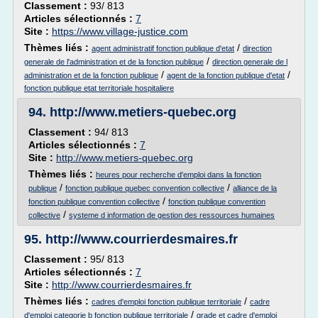
Classement :
93/ 813
Articles sélectionnés :
7
Site :
https://www.village-justice.com
Thèmes liés :
/
agent administratif fonction publique d'etat
direction
/
generale de l'administration et de la fonction publique
direction generale de l
/
/
administration et de la fonction publique
agent de la fonction publique d'etat
fonction publique etat territoriale hospitaliere
94.
http://www.metiers-quebec.org
Classement :
94/ 813
Articles sélectionnés :
7
Site :
http://www.metiers-quebec.org
Thèmes liés :
heures pour recherche d'emploi dans la fonction
/
/
publique
fonction publique quebec convention collective
alliance de la
/
fonction publique convention collective
fonction publique convention
/
collective
systeme d information de gestion des ressources humaines
95.
http://www.courrierdesmaires.fr
Classement :
95/ 813
Articles sélectionnés :
7
Site :
http://www.courrierdesmaires.fr
Thèmes liés :
/
cadres d'emploi fonction publique territoriale
cadre
/
d'emploi categorie b fonction publique territoriale
grade et cadre d'emploi