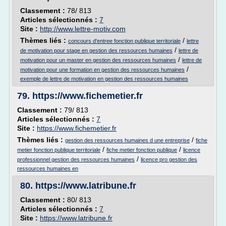
Classement :
78/ 813
Articles sélectionnés :
7
Site :
http://www.lettre-motiv.com
Thèmes liés :
/
concours d'entree fonction publique territoriale
lettre
/
de motivation pour stage en gestion des ressources humaines
lettre de
/
motivation pour un master en gestion des ressources humaines
lettre de
/
motivation pour une formation en gestion des ressources humaines
exemple de lettre de motivation en gestion des ressources humaines
79.
https://www.fichemetier.fr
Classement :
79/ 813
Articles sélectionnés :
7
Site :
https://www.fichemetier.fr
Thèmes liés :
/
gestion des ressources humaines d une entreprise
fiche
/
/
metier fonction publique territoriale
fiche metier fonction publique
licence
/
professionnel gestion des ressources humaines
licence pro gestion des
ressources humaines en
80.
https://www.latribune.fr
Classement :
80/ 813
Articles sélectionnés :
7
Site :
https://www.latribune.fr