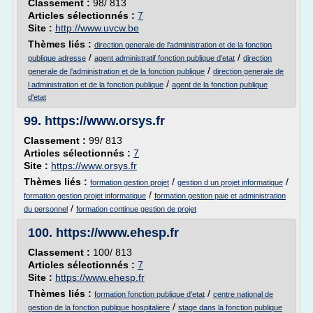
Classement :
98/ 813
Articles sélectionnés :
7
Site :
http://www.uvcw.be
Thèmes liés :
direction generale de l'administration et de la fonction
/
/
publique adresse
agent administratif fonction publique d'etat
direction
/
generale de l'administration et de la fonction publique
direction generale de
/
l administration et de la fonction publique
agent de la fonction publique
d'etat
99.
https://www.orsys.fr
Classement :
99/ 813
Articles sélectionnés :
7
Site :
https://www.orsys.fr
Thèmes liés :
/
/
formation gestion projet
gestion d un projet informatique
/
formation gestion projet informatique
formation gestion paie et administration
/
du personnel
formation continue gestion de projet
100.
https://www.ehesp.fr
Classement :
100/ 813
Articles sélectionnés :
7
Site :
https://www.ehesp.fr
Thèmes liés :
/
formation fonction publique d'etat
centre national de
/
gestion de la fonction publique hospitaliere
stage dans la fonction publique