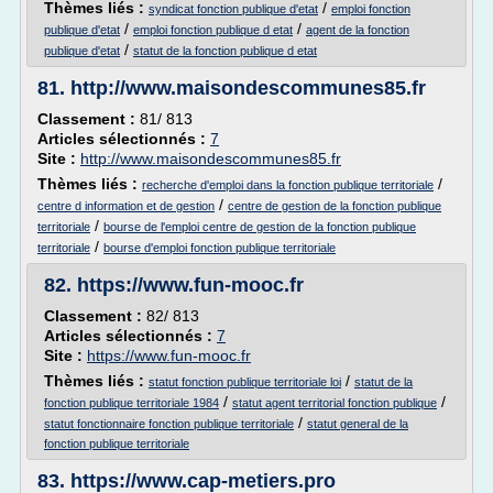
Thèmes liés :
/
syndicat fonction publique d'etat
emploi fonction
/
/
publique d'etat
emploi fonction publique d etat
agent de la fonction
/
publique d'etat
statut de la fonction publique d etat
81.
http://www.maisondescommunes85.fr
Classement :
81/ 813
Articles sélectionnés :
7
Site :
http://www.maisondescommunes85.fr
Thèmes liés :
/
recherche d'emploi dans la fonction publique territoriale
/
centre d information et de gestion
centre de gestion de la fonction publique
/
territoriale
bourse de l'emploi centre de gestion de la fonction publique
/
territoriale
bourse d'emploi fonction publique territoriale
82.
https://www.fun-mooc.fr
Classement :
82/ 813
Articles sélectionnés :
7
Site :
https://www.fun-mooc.fr
Thèmes liés :
/
statut fonction publique territoriale loi
statut de la
/
/
fonction publique territoriale 1984
statut agent territorial fonction publique
/
statut fonctionnaire fonction publique territoriale
statut general de la
fonction publique territoriale
83.
https://www.cap-metiers.pro