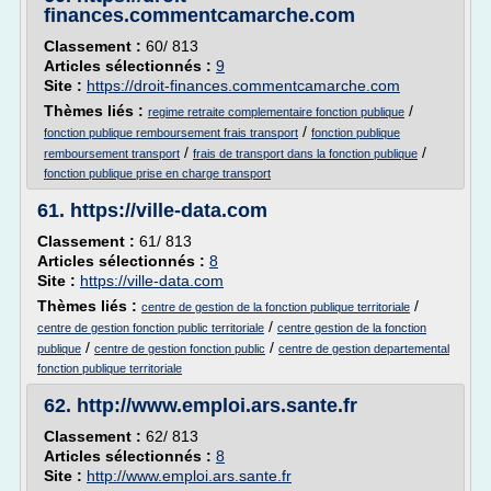
finances.commentcamarche.com
Classement :
60/ 813
Articles sélectionnés :
9
Site :
https://droit-finances.commentcamarche.com
Thèmes liés :
/
regime retraite complementaire fonction publique
/
fonction publique remboursement frais transport
fonction publique
/
/
remboursement transport
frais de transport dans la fonction publique
fonction publique prise en charge transport
61.
https://ville-data.com
Classement :
61/ 813
Articles sélectionnés :
8
Site :
https://ville-data.com
Thèmes liés :
/
centre de gestion de la fonction publique territoriale
/
centre de gestion fonction public territoriale
centre gestion de la fonction
/
/
publique
centre de gestion fonction public
centre de gestion departemental
fonction publique territoriale
62.
http://www.emploi.ars.sante.fr
Classement :
62/ 813
Articles sélectionnés :
8
Site :
http://www.emploi.ars.sante.fr