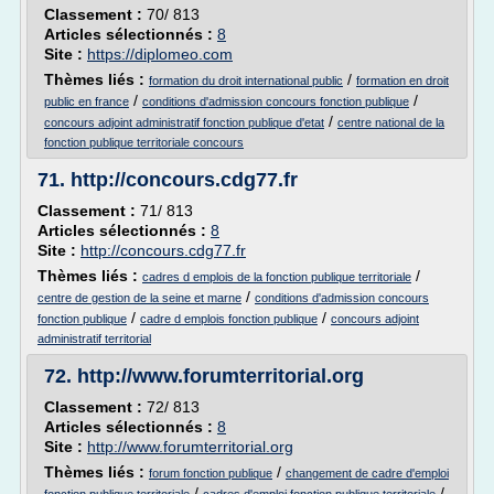
Classement :
70/ 813
Articles sélectionnés :
8
Site :
https://diplomeo.com
Thèmes liés :
/
formation du droit international public
formation en droit
/
/
public en france
conditions d'admission concours fonction publique
/
concours adjoint administratif fonction publique d'etat
centre national de la
fonction publique territoriale concours
71.
http://concours.cdg77.fr
Classement :
71/ 813
Articles sélectionnés :
8
Site :
http://concours.cdg77.fr
Thèmes liés :
/
cadres d emplois de la fonction publique territoriale
/
centre de gestion de la seine et marne
conditions d'admission concours
/
/
fonction publique
cadre d emplois fonction publique
concours adjoint
administratif territorial
72.
http://www.forumterritorial.org
Classement :
72/ 813
Articles sélectionnés :
8
Site :
http://www.forumterritorial.org
Thèmes liés :
/
forum fonction publique
changement de cadre d'emploi
/
/