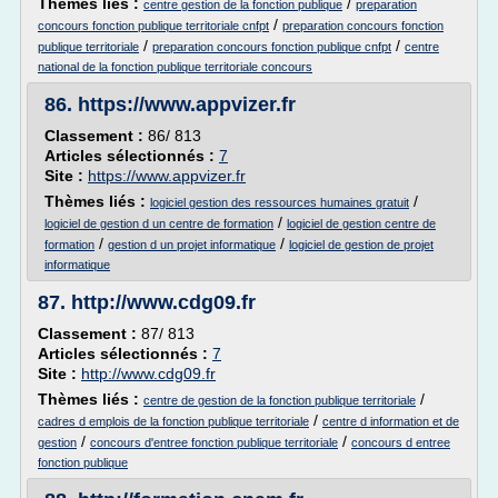
Thèmes liés :
/
centre gestion de la fonction publique
preparation
/
concours fonction publique territoriale cnfpt
preparation concours fonction
/
/
publique territoriale
preparation concours fonction publique cnfpt
centre
national de la fonction publique territoriale concours
86.
https://www.appvizer.fr
Classement :
86/ 813
Articles sélectionnés :
7
Site :
https://www.appvizer.fr
Thèmes liés :
/
logiciel gestion des ressources humaines gratuit
/
logiciel de gestion d un centre de formation
logiciel de gestion centre de
/
/
formation
gestion d un projet informatique
logiciel de gestion de projet
informatique
87.
http://www.cdg09.fr
Classement :
87/ 813
Articles sélectionnés :
7
Site :
http://www.cdg09.fr
Thèmes liés :
/
centre de gestion de la fonction publique territoriale
/
cadres d emplois de la fonction publique territoriale
centre d information et de
/
/
gestion
concours d'entree fonction publique territoriale
concours d entree
fonction publique