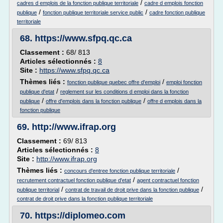
/
cadres d emplois de la fonction publique territoriale
cadre d emplois fonction
/
/
publique
fonction publique territoriale service public
cadre fonction publique
territoriale
68.
https://www.sfpq.qc.ca
Classement :
68/ 813
Articles sélectionnés :
8
Site :
https://www.sfpq.qc.ca
Thèmes liés :
/
fonction publique quebec offre d'emploi
emploi fonction
/
publique d'etat
reglement sur les conditions d emploi dans la fonction
/
/
publique
offre d'emplois dans la fonction publique
offre d emplois dans la
fonction publique
69.
http://www.ifrap.org
Classement :
69/ 813
Articles sélectionnés :
8
Site :
http://www.ifrap.org
Thèmes liés :
/
concours d'entree fonction publique territoriale
/
recrutement contractuel fonction publique d'etat
agent contractuel fonction
/
/
publique territorial
contrat de travail de droit prive dans la fonction publique
contrat de droit prive dans la fonction publique territoriale
70.
https://diplomeo.com