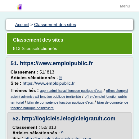
Menu
Accueil
>
Classement des sites
Classement des sites
813 Sites sélectionnés
51.
https://www.emploipublic.fr
Classement :
51/ 813
Articles sélectionnés :
9
Site :
https://www.emploipublic.fr
Thèmes liés :
/
agent administratif fonction publique d'etat
offres d'emploi
/
adjoint administratif fonction publique territoriale
offre d'emploi fonction public
/
/
territorial
bilan de competence fonction publique d'etat
bilan de competence
fonction publique hospitaliere
52.
http://logiciels.lelogicielgratuit.com
Classement :
52/ 813
Articles sélectionnés :
9
Site :
http://logiciels.lelogicielgratuit.com