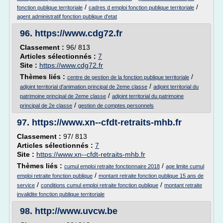
/
/
fonction publique territoriale
cadres d emploi fonction publique territoriale
agent administratif fonction publique d'etat
96.
https://www.cdg72.fr
Classement :
96/ 813
Articles sélectionnés :
7
Site :
https://www.cdg72.fr
Thèmes liés :
/
centre de gestion de la fonction publique territoriale
/
adjoint territorial d'animation principal de 2eme classe
adjoint territorial du
/
patrimoine principal de 2eme classe
adjoint territorial du patrimoine
/
principal de 2e classe
gestion de comptes personnels
97.
https://www.xn--cfdt-retraits-mhb.fr
Classement :
97/ 813
Articles sélectionnés :
7
Site :
https://www.xn--cfdt-retraits-mhb.fr
Thèmes liés :
/
cumul emploi retraite fonctionnaire 2018
age limite cumul
/
emploi retraite fonction publique
montant retraite fonction publique 15 ans de
/
/
service
conditions cumul emploi retraite fonction publique
montant retraite
invalidite fonction publique territoriale
98.
http://www.uvcw.be