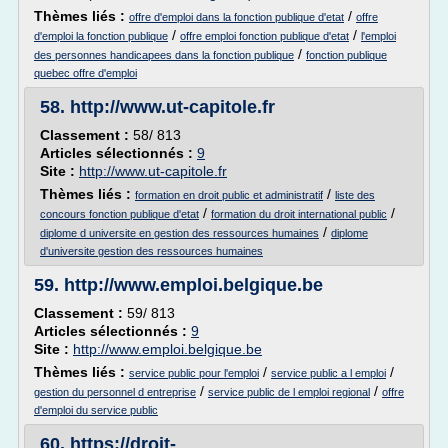
Thèmes liés :
/
offre d'emploi dans la fonction publique d'etat
offre
/
/
d'emploi la fonction publique
offre emploi fonction publique d'etat
l'emploi
/
des personnes handicapees dans la fonction publique
fonction publique
quebec offre d'emploi
58.
http://www.ut-capitole.fr
Classement :
58/ 813
Articles sélectionnés :
9
Site :
http://www.ut-capitole.fr
Thèmes liés :
/
formation en droit public et administratif
liste des
/
/
concours fonction publique d'etat
formation du droit international public
/
diplome d universite en gestion des ressources humaines
diplome
d'universite gestion des ressources humaines
59.
http://www.emploi.belgique.be
Classement :
59/ 813
Articles sélectionnés :
9
Site :
http://www.emploi.belgique.be
Thèmes liés :
/
/
service public pour l'emploi
service public a l emploi
/
/
gestion du personnel d entreprise
service public de l emploi regional
offre
d'emploi du service public
60.
https://droit-