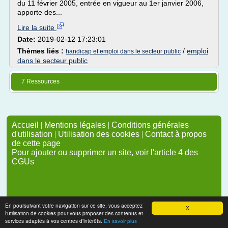
du 11 février 2005, entrée en vigueur au 1er janvier 2006,
apporte des...
Lire la suite
Date:
2019-02-12 17:23:01
Thèmes liés :
/
emploi
handicap et emploi dans le secteur public
dans le secteur public
7 Ressources
Accueil
|
Mentions légales
|
Conditions générales
d'utilisation
|
Utilisation des cookies
|
Contact à propos
de cette page
Pour ajouter ou supprimer un site, voir l'article 4 des
CGUs
En poursuivant votre navigation sur ce site, vous acceptez
X
l'utilisation de cookies pour vous proposer des contenus et
services adaptés à vos centres d'intérêts.
En savoir plus