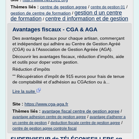
Thèmes liés :
centre de gestion agree
/
/
centre de gestion 01
gestion d un centre
gestion de centre de formation
/
de formation
centre d information et de gestion
/
Avantages fiscaux - CGA & AGA
Des avantages fiscaux pour chaque artisan, commerçant
et indépendant qui adhère au Centre de Gestion Agréé
(CGA) ou à l'Association de Gestion Agréée (AGA).
Découvrir les avantages fiscaux, réduction d'impôts, aide
et outils pour doper votre gestion.
Réduction d'impôts
"" Récupération d'impôt de 915 euros pour frais de tenue
de comptabilité et d'adhésion au CGAction ou à...
Lire la suite
Site :
https://www.cga-aga.fr
Thèmes liés :
avantage fiscal centre de gestion agree
/
/
avantage adhesion centre de gestion agree
avantage d'adherer a
/
/
un centre de gestion
deduction fiscale centre de gestion agree
centre de gestion agree controle fiscal