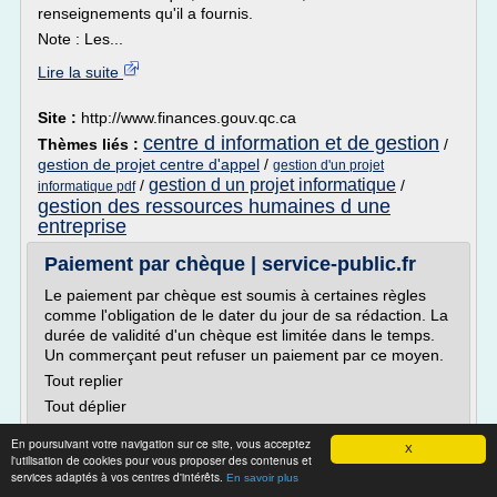
renseignements qu'il a fournis.
Note : Les...
Lire la suite
Site :
http://www.finances.gouv.qc.ca
centre d information et de gestion
Thèmes liés :
/
gestion de projet centre d'appel
/
gestion d'un projet
gestion d un projet informatique
/
/
informatique pdf
gestion des ressources humaines d une
entreprise
Paiement par chèque | service-public.fr
Le paiement par chèque est soumis à certaines règles
comme l'obligation de le dater du jour de sa rédaction. La
durée de validité d'un chèque est limitée dans le temps.
Un commerçant peut refuser un paiement par ce moyen.
Tout replier
Tout déplier
Rédaction
En poursuivant votre navigation sur ce site, vous acceptez
X
Celui qui rédige le chèque et paie la somme est
l'utilisation de cookies pour vous proposer des contenus et
services adaptés à vos centres d'intérêts.
l'émetteur. Celui qui doit toucher la somme est le
En savoir plus