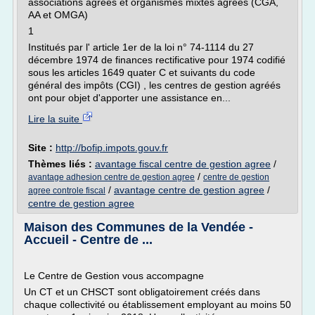
associations agréés et organismes mixtes agréés (CGA,
AA et OMGA)
1
Institués par l' article 1er de la loi n° 74-1114 du 27
décembre 1974 de finances rectificative pour 1974 codifié
sous les articles 1649 quater C et suivants du code
général des impôts (CGI) , les centres de gestion agréés
ont pour objet d'apporter une assistance en...
Lire la suite
Site :
http://bofip.impots.gouv.fr
Thèmes liés :
avantage fiscal centre de gestion agree
/
/
avantage adhesion centre de gestion agree
centre de gestion
/
avantage centre de gestion agree
/
agree controle fiscal
centre de gestion agree
Maison des Communes de la Vendée -
Accueil - Centre de ...
Le Centre de Gestion vous accompagne
Un CT et un CHSCT sont obligatoirement créés dans
chaque collectivité ou établissement employant au moins 50