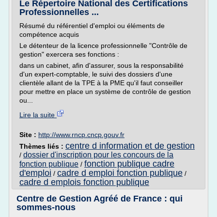
Le Répertoire National des Certifications
Professionnelles ...
Résumé du référentiel d'emploi ou éléments de
compétence acquis
Le détenteur de la licence professionnelle "Contrôle de
gestion" exercera ses fonctions :
dans un cabinet, afin d'assurer, sous la responsabilité
d'un expert-comptable, le suivi des dossiers d'une
clientèle allant de la TPE à la PME qu'il faut conseiller
pour mettre en place un système de contrôle de gestion
ou...
Lire la suite
Site :
http://www.rncp.cncp.gouv.fr
centre d information et de gestion
Thèmes liés :
dossier d'inscription pour les concours de la
/
fonction publique cadre
fonction publique
/
d'emploi
cadre d emploi fonction publique
/
/
cadre d emplois fonction publique
Centre de Gestion Agréé de France : qui
sommes-nous