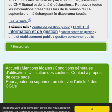
2021, modalités de mise en place du contrat, présentation
de CNP Statual et de la télé-déclaration... Retrouvez toutes
les informations présentées lors de la réunion du 14
septembre en téléchargeant le diaporama (accès...
Lire la suite
centre d
Thèmes liés :
centre de gestion public
/
information et de gestion
/
/
contrat centre de gestion
emploi etablissement public
/
gestion personnel public
7 Ressources
Accueil
|
Mentions légales
|
Conditions générales
d'utilisation
|
Utilisation des cookies
|
Contact à propos
de cette page
Pour ajouter ou supprimer un site, voir l'article 4 des
CGUs
En poursuivant votre navigation sur ce site, vous acceptez
X
l'utilisation de cookies pour vous proposer des contenus et