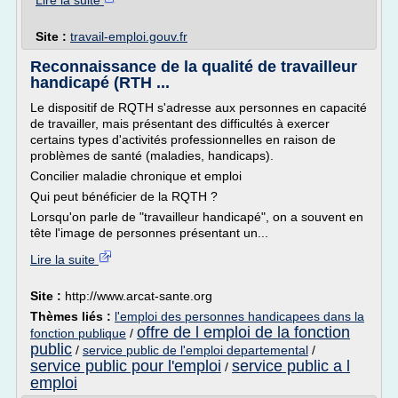
Lire la suite
Site :
travail-emploi.gouv.fr
Reconnaissance de la qualité de travailleur
handicapé (RTH ...
Le dispositif de RQTH s'adresse aux personnes en capacité
de travailler, mais présentant des difficultés à exercer
certains types d'activités professionnelles en raison de
problèmes de santé (maladies, handicaps).
Concilier maladie chronique et emploi
Qui peut bénéficier de la RQTH ?
Lorsqu'on parle de "travailleur handicapé", on a souvent en
tête l'image de personnes présentant un...
Lire la suite
Site :
http://www.arcat-sante.org
Thèmes liés :
l'emploi des personnes handicapees dans la
offre de l emploi de la fonction
fonction publique
/
public
/
service public de l'emploi departemental
/
service public pour l'emploi
service public a l
/
emploi