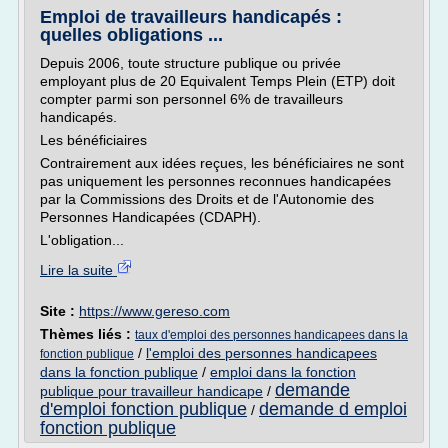
Emploi de travailleurs handicapés :
quelles obligations ...
Depuis 2006, toute structure publique ou privée
employant plus de 20 Equivalent Temps Plein (ETP) doit
compter parmi son personnel 6% de travailleurs
handicapés.
Les bénéficiaires
Contrairement aux idées reçues, les bénéficiaires ne sont
pas uniquement les personnes reconnues handicapées
par la Commissions des Droits et de l'Autonomie des
Personnes Handicapées (CDAPH).
L'obligation...
Lire la suite
Site :
https://www.gereso.com
Thèmes liés :
taux d'emploi des personnes handicapees dans la
/
l'emploi des personnes handicapees
fonction publique
dans la fonction publique
/
emploi dans la fonction
demande
publique pour travailleur handicape
/
d'emploi fonction publique
demande d emploi
/
fonction publique