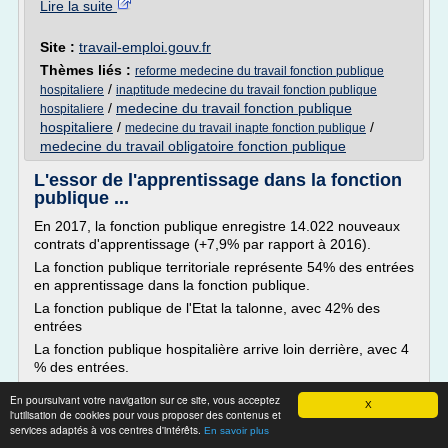
Lire la suite
Site :
travail-emploi.gouv.fr
Thèmes liés :
reforme medecine du travail fonction publique
/
hospitaliere
inaptitude medecine du travail fonction publique
/
medecine du travail fonction publique
hospitaliere
hospitaliere
/
/
medecine du travail inapte fonction publique
medecine du travail obligatoire fonction publique
L'essor de l'apprentissage dans la fonction
publique ...
En 2017, la fonction publique enregistre 14.022 nouveaux
contrats d'apprentissage (+7,9% par rapport à 2016).
La fonction publique territoriale représente 54% des entrées
en apprentissage dans la fonction publique.
La fonction publique de l'Etat la talonne, avec 42% des
entrées
La fonction publique hospitalière arrive loin derrière, avec 4
% des entrées.
En poursuivant votre navigation sur ce site, vous acceptez
X
l'utilisation de cookies pour vous proposer des contenus et
services adaptés à vos centres d'intérêts.
En savoir plus
La politique volontariste...