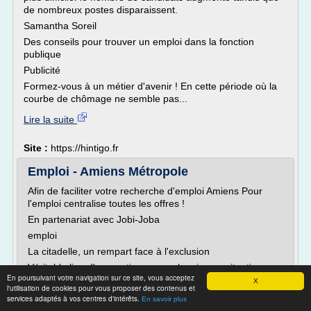
de nombreux postes disparaissent.
Samantha Soreil
Des conseils pour trouver un emploi dans la fonction
publique
Publicité
Formez-vous à un métier d'avenir ! En cette période où la
courbe de chômage ne semble pas...
Lire la suite
Site :
https://hintigo.fr
Emploi - Amiens Métropole
Afin de faciliter votre recherche d'emploi Amiens Pour
l'emploi centralise toutes les offres !
En partenariat avec Jobi-Joba
emploi
La citadelle, un rempart face à l'exclusion
Véritable lieu d'apprentissage par la mise en situation
En poursuivant votre navigation sur ce site, vous acceptez
professionnelle, le chantier d'insertion « La Citadelle »
X
l'utilisation de cookies pour vous proposer des contenus et
propose aux personnes éloignées de l'emploi d'être
services adaptés à vos centres d'intérêts.
En savoir plus
salariées, de reprendre confiance en elles et d'acquérir