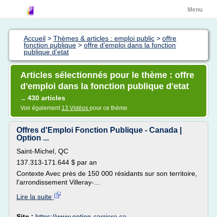
Menu
Accueil
>
Thèmes & articles : emploi public
>
offre
fonction publique
>
offre d'emploi dans la fonction
publique d'etat
Articles sélectionnés pour le thème : offre
d'emploi dans la fonction publique d'etat
430 articles
→
Voir également
13 Vidéos
pour ce thème
Offres d'Emploi Fonction Publique - Canada |
Option ...
Saint-Michel, QC
137.313-171.644 $ par an
Contexte Avec près de 150 000 résidants sur son territoire,
l'arrondissement Villeray-...
Lire la suite
Site :
https://www.option-carriere.ca