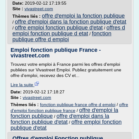
Date:
2019-02-12 17:19:55
Site :
vivastreet.com
offre d'emploi la fonction publique
Thèmes liés :
offre d'emploi dans la fonction publique d'etat
/
offre emploi fonction publique d'etat
offres d
/
/
emploi fonction publique d etat
fonction
/
publique offre d emploi
Emploi fonction publique France -
vivastreet.com
Trouvez votre emploi à France parmi les offres d'emploi
publiées sur Vivastreet Emploi. Publiez gratuitement une
offre d'emploi, recevez des CV et...
Lire la suite
Date:
2019-02-12 17:18:27
Site :
vivastreet.com
Thèmes liés :
fonction publique france offre d emploi
/
offre
offre d'emploi la
d'emploi fonction publique france
/
fonction publique
offre d'emploi dans la
/
fonction publique d'etat
offre emploi fonction
/
publique d'etat
Offres d'emploi Fonction publique