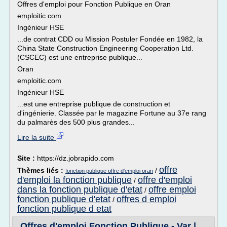
Offres d'emploi pour Fonction Publique en Oran
emploitic.com
Ingénieur HSE
...de contrat CDD ou Mission Postuler Fondée en 1982, la
China State Construction Engineering Cooperation Ltd.
(CSCEC) est une entreprise publique...
Oran
emploitic.com
Ingénieur HSE
...est une entreprise publique de construction et
d'ingénierie. Classée par le magazine Fortune au 37e rang
du palmarès des 500 plus grandes...
Lire la suite
Site :
https://dz.jobrapido.com
offre
Thèmes liés :
/
fonction publique offre d'emploi oran
d'emploi la fonction publique
offre d'emploi
/
dans la fonction publique d'etat
offre emploi
/
fonction publique d'etat
offres d emploi
/
fonction publique d etat
Offres d'emploi Fonction Publique - Var |