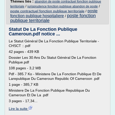
Thèmes liés :
abandon de poste contractuel fonction publique
/
/
territoriale
jurisprudence fonction publique abandon de poste
poste
poste contractuel fonction publique territoriale
/
poste fonction
fonction publique hospitaliere
/
publique territoriale
Statut De La Fonction Publique
Cameroun.pdf notice ...
Le Statut Général De La Fonction Publique Territoriale -
CHSCT ::.pdf
42 pages - 439 KB
Dossier Les 30 Ans Du Statut Général De La Fonction
Publique.pdf
108 pages - 3,2 MB
Pdf - 385.7 Ko - Ministere De La Fonction Publique Et De
Larepublique Du Cameroun Republic Of Cameroon .pdf
1 page - 385,7 KB
Ministere De La Fonction Publique Republique Du
Cameroun Et De La .pdf
3 pages - 17,34...
Lire la suite