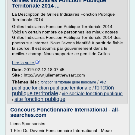
Grilles Indiciaires Fonction Publique
Territoriale 2014 ...
La Description de Grilles Indiciaires Fonction Publique
Territoriale 2014
Grilles Indiciaires Fonction Publique Territoriale 2014.
Voici un certain nombre de personnes les mieux notees
Grilles Indiciaires Fonction Publique Territoriale 2014 des
photos sur internet. Nous l'avons identifié à partir de fiable
la source. Il est soumis par gouvernement dans le
meilleur champ. Nous supporter ce gentil de Grilles...
Lire la suite
Date:
2019-02-12 18:07:45
Site :
http://www.juliematthewsart.com
vie
Thèmes liés :
/
fonction territoriale grille indiciaire
fonction
publique fonction publique territoriale
/
publique territoriale
vie sociale fonction publique
/
site fonction publique
/
Concours Fonctionnaire International - all-
searches.com
Liens Sponsorisés
1 Etre Ou Devenir Fonctionnaire International - Meae