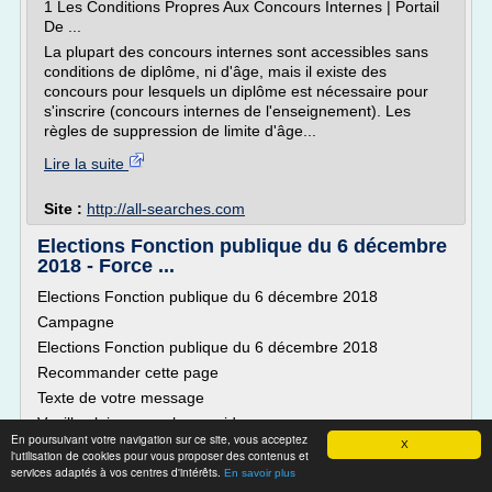
1 Les Conditions Propres Aux Concours Internes | Portail
De ...
La plupart des concours internes sont accessibles sans
conditions de diplôme, ni d'âge, mais il existe des
concours pour lesquels un diplôme est nécessaire pour
s'inscrire (concours internes de l'enseignement). Les
règles de suppression de limite d'âge...
Lire la suite
Site :
http://all-searches.com
Elections Fonction publique du 6 décembre
2018 - Force ...
Elections Fonction publique du 6 décembre 2018
Campagne
Elections Fonction publique du 6 décembre 2018
Recommander cette page
Texte de votre message
Veuillez laisser ce champ vide :
En poursuivant votre navigation sur ce site, vous acceptez
X
Elections Fonction publiques : FO mobilisée dans la
l'utilisation de cookies pour vous proposer des contenus et
campagne pour les élections dans les 3 versants de la
services adaptés à vos centres d'intérêts.
En savoir plus
Fonction publique. Un scrutin pour plus de 5 millions