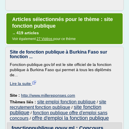
Articles sélectionnés pour le thème : site
fonction publique
419 articles
→
Voir également
27 Vidéos
pour ce thème
Site de fonction publique à Burkina Faso sur
fonction ...
Fonction-publique.gov.bf est le site officiel de la fonction
publique à Burkina Faso qui permet à tous les diplômés
de...
Lire la suite
Site :
http://www.millereponses.com
site emploi fonction publique
site
Thèmes liés :
/
site fonction
recrutement fonction publique
/
publique
fonction publique offre d'emploi sans
/
offre d'emploi la fonction publique
concours
/
fonctionpublique.gouv.ml : Concours