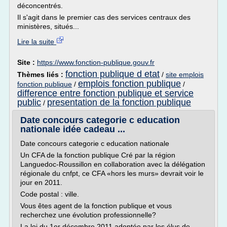
déconcentrés.
Il s'agit dans le premier cas des services centraux des
ministères, situés...
Lire la suite
Site :
https://www.fonction-publique.gouv.fr
fonction publique d etat
Thèmes liés :
/
site emplois
emplois fonction publique
fonction publique
/
/
difference entre fonction publique et service
public
presentation de la fonction publique
/
Date concours categorie c education
nationale idée cadeau ...
Date concours categorie c education nationale
Un CFA de la fonction publique Cré par la région
Languedoc-Roussillon en collaboration avec la délégation
régionale du cnfpt, ce CFA «hors les murs» devrait voir le
jour en 2011.
Code postal : ville.
Vous êtes agent de la fonction publique et vous
recherchez une évolution professionnelle?
La loi du 1er décembre 2011 adoptée par les élus de...