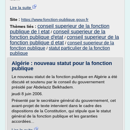
Lire la suite
Site :
https://www.fonction-publique.gouv.fr
conseil superieur de la fonction
Thèmes liés :
publique de l etat
conseil superieur de la
/
fonction publique d'etat
conseil superieur de la
/
fonction publique d etat
conseil superieur de la
/
fonction publique
statut particulier de la fonction
/
publique
Algérie : nouveau statut pour la fonction
publique
Le nouveau statut de la fonction publique en Algérie a été
discuté et soutenu par le conseil du gouvernement
présidé par Abdelaziz Belkhadem.
jeudi 8 juin 2006.
Présenté par le secrétaire général du gouvernement, cet
avant-projet de texte intervient dans le cadre des
dispositions de la Constitution, qui stipule que le statut
général de la fonction publique et les garanties
accordées...