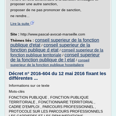
proposer une autre sanction,
proposer de ne pas prononcer de sanction,
ne rendre...
Lire la suite
Site :
http://www.pascal-avocat-marseille.com
conseil superieur de la fonction
Thèmes liés :
publique d'etat
conseil superieur de la
/
fonction publique d etat
conseil superieur de la
/
conseil superieur
fonction publique territoriale
/
de la fonction publique de l etat
/
conseil
superieur de la fonction publique hospitaliere
Décret n° 2016-604 du 12 mai 2016 fixant les
différentes ...
Informations sur ce texte
Mots-clés
FONCTION PUBLIQUE , FONCTION PUBLIQUE
TERRITORIALE , FONCTIONNAIRE TERRITORIAL ,
CADRE D'EMPLOI , PARCOURS PROFESSIONNEL ,
PROTOCOLE SUR LES PARCOURS PROFESSIONNELS