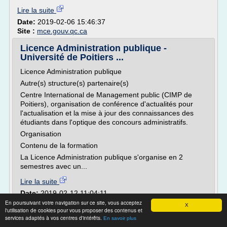
Lire la suite
Date:
2019-02-06 15:46:37
Site :
mce.gouv.qc.ca
Licence Administration publique -
Université de Poitiers ...
Licence Administration publique
Autre(s) structure(s) partenaire(s)
Centre International de Management public (CIMP de
Poitiers), organisation de conférence d'actualités pour
l'actualisation et la mise à jour des connaissances des
étudiants dans l'optique des concours administratifs.
Organisation
Contenu de la formation
La Licence Administration publique s'organise en 2
semestres avec un...
Lire la suite
Date:
2019-02-12 11:04:11
Site :
http://formations.univ-poitiers.fr
En poursuivant votre navigation sur ce site, vous acceptez
X
l'utilisation de cookies pour vous proposer des contenus et
services adaptés à vos centres d'intérêts.
Licence Administration publique -
En savoir plus