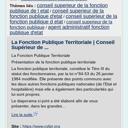
conseil superieur de la fonction
Thèmes liés :
publique de l etat
conseil superieur de la
/
fonction publique d'etat
conseil superieur de la
/
fonction publique d etat
conseil superieur de la
/
agent administratif fonction
fonction publique
/
publique d'etat
La Fonction Publique Territoriale | Conseil
Supérieur de ...
La Fonction Publique Territoriale
Présentation de la fonction publique territoriale
La fonction publique territoriale, constitue le Titre III du
statut des fonctionnaires, par la loi n°84-53 du 26 janvier
1984 modifiée. Elle présente des points communs avec
les deux autres fonctions publiques nationales (de l'Etat et
hospitalière) mais elle a également des particularités qui
lui sont propres.
Le diaporama ci-joint a été élaboré afin de vous
présenter, dans les grandes...
Lire la suite
Site :
https://www.csfpt.org