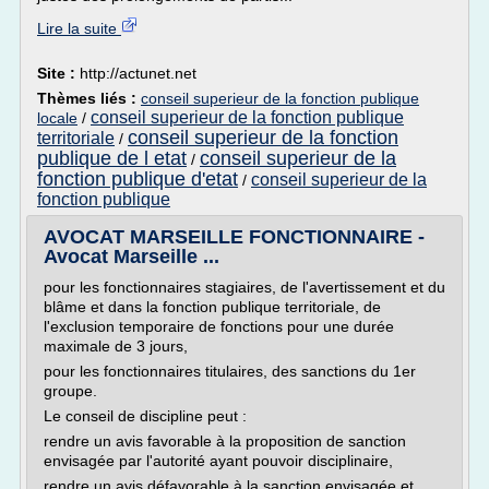
Lire la suite
Site :
http://actunet.net
Thèmes liés :
conseil superieur de la fonction publique
conseil superieur de la fonction publique
locale
/
conseil superieur de la fonction
territoriale
/
publique de l etat
conseil superieur de la
/
fonction publique d'etat
conseil superieur de la
/
fonction publique
AVOCAT MARSEILLE FONCTIONNAIRE -
Avocat Marseille ...
pour les fonctionnaires stagiaires, de l'avertissement et du
blâme et dans la fonction publique territoriale, de
l'exclusion temporaire de fonctions pour une durée
maximale de 3 jours,
pour les fonctionnaires titulaires, des sanctions du 1er
groupe.
Le conseil de discipline peut :
rendre un avis favorable à la proposition de sanction
envisagée par l'autorité ayant pouvoir disciplinaire,
rendre un avis défavorable à la sanction envisagée et