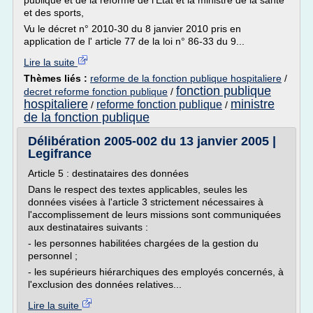
publique et de la réforme de l'Etat et la ministre de la santé
et des sports,
Vu le décret n° 2010-30 du 8 janvier 2010 pris en
application de l' article 77 de la loi n° 86-33 du 9...
Lire la suite
Thèmes liés :
reforme de la fonction publique hospitaliere
/
fonction publique
decret reforme fonction publique
/
hospitaliere
ministre
reforme fonction publique
/
/
de la fonction publique
Délibération 2005-002 du 13 janvier 2005 |
Legifrance
Article 5 : destinataires des données
Dans le respect des textes applicables, seules les
données visées à l'article 3 strictement nécessaires à
l'accomplissement de leurs missions sont communiquées
aux destinataires suivants :
- les personnes habilitées chargées de la gestion du
personnel ;
- les supérieurs hiérarchiques des employés concernés, à
l'exclusion des données relatives...
Lire la suite