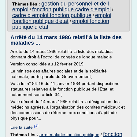
gestion du personnel et de l
Thèmes liés :
emploi
fonction publique cadre d'emploi
/
/
cadre d emploi fonction publique
emploi
/
fonction publique d'etat
emploi fonction
/
publique d etat
Arrêté du 14 mars 1986 relatif à la liste des
maladies ...
Arrêté du 14 mars 1986 relatif à la liste des maladies
donnant droit à l'octroi de congés de longue maladie
Version consolidée au 12 février 2019
Le ministre des affaires sociales et de la solidarité
nationale, porte-parole du Gouvernement,
Vu la loi n° 84-16 du 11 janvier 1984 portant dispositions
statutaires relatives à la fonction publique de l'Etat, et
notamment son article 34 ;
Vu le décret du 14 mars 1986 relatif à la désignation des
médecins agrées, à l'organisation des comités médicaux et
des commissions de réforme, aux conditions d'aptitude
physique pour...
Lire la suite
fonction
Thèmes liés :
arret maladie fonction publique
/