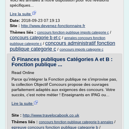
Voici les annales à notre disposition pour vos révisions
spécifiques...
Lire la suite
Date:
2018-09-23 07:19:13
Site :
http://www.devenez-fonctionnaire.fr
Thèmes liés :
/
concours fonction publique impots categorie c
concours categorie b et c
/
annales concours fonction
concours administratif fonction
/
publique categorie c
publique categorie c
/
concours impots categorie c
Õ Finances publiques Catégories A et B :
Fonction publique ...
Read Online
Parce qu'intégrer la Fonction publique ne s'improvise pas,
la collection Objectif Concours propose des ouvrages
parfaitement adaptés aux exigences des concours. Votre
succès, c'est notre métier ! Enseignants en IPAG ou...
Lire la suite
Site :
http://www.travelocabook.co.uk
Thèmes liés :
/
concours fonction publique categorie b annales
epreuve concours fonction publique categorie b
/