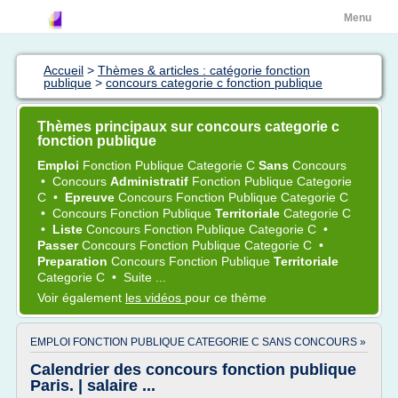
Menu
Accueil
>
Thèmes & articles : catégorie fonction
publique
>
concours categorie c fonction publique
Thèmes principaux sur concours categorie c
fonction publique
Emploi
Fonction Publique Categorie C
Sans
Concours
•
Concours
Administratif
Fonction Publique Categorie
C
•
Epreuve
Concours Fonction Publique Categorie C
•
Concours Fonction Publique
Territoriale
Categorie C
•
Liste
Concours Fonction Publique Categorie C
•
Passer
Concours Fonction Publique Categorie C
•
Preparation
Concours Fonction Publique
Territoriale
Categorie C
•
Suite ...
Voir également
les vidéos
pour ce thème
EMPLOI FONCTION PUBLIQUE CATEGORIE C SANS CONCOURS »
Calendrier des concours fonction publique
Paris. | salaire ...