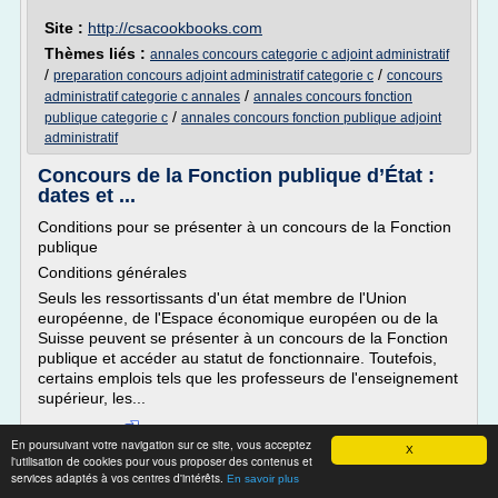
Site :
http://csacookbooks.com
Thèmes liés :
annales concours categorie c adjoint administratif
/
/
preparation concours adjoint administratif categorie c
concours
/
administratif categorie c annales
annales concours fonction
/
publique categorie c
annales concours fonction publique adjoint
administratif
Concours de la Fonction publique d’État :
dates et ...
Conditions pour se présenter à un concours de la Fonction
publique
Conditions générales
Seuls les ressortissants d'un état membre de l'Union
européenne, de l'Espace économique européen ou de la
Suisse peuvent se présenter à un concours de la Fonction
publique et accéder au statut de fonctionnaire. Toutefois,
certains emplois tels que les professeurs de l'enseignement
supérieur, les...
Lire la suite
En poursuivant votre navigation sur ce site, vous acceptez
X
l'utilisation de cookies pour vous proposer des contenus et
Site :
https://demarchesadministratives.fr
services adaptés à vos centres d'intérêts.
En savoir plus