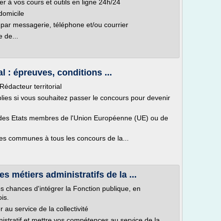
r à vos cours et outils en ligne 24h/24
domicile
ar messagerie, téléphone et/ou courrier
 de...
l : épreuves, conditions ...
édacteur territorial
plies si vous souhaitez passer le concours pour devenir
un des Etats membres de l'Union Européenne (UE) ou de
les communes à tous les concours de la...
 métiers administratifs de la ...
s chances d'intégrer la Fonction publique, en
is.
r au service de la collectivité
istratif et mettre vos compétences au service de la