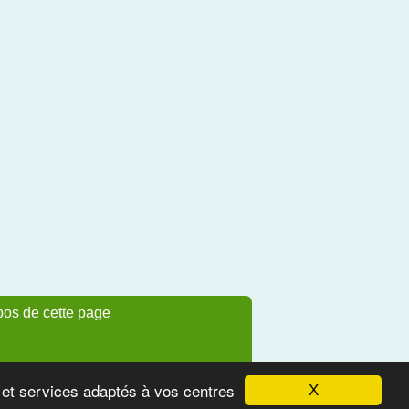
pos de cette page
s et services adaptés à vos centres
X