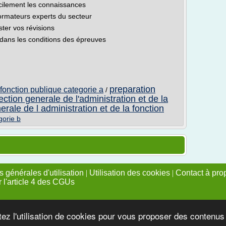
cilement les connaissances
ormateurs experts du secteur
ter vos révisions
dans les conditions des épreuves
preparation
fonction publique categorie a
/
ection generale de l'administration et de la
erale de l administration et de la fonction
gorie b
 générales d'utilisation
|
Utilisation des cookies
|
Contact à pro
r l'article 4 des CGUs
tez l'utilisation de cookies pour vous proposer des contenu