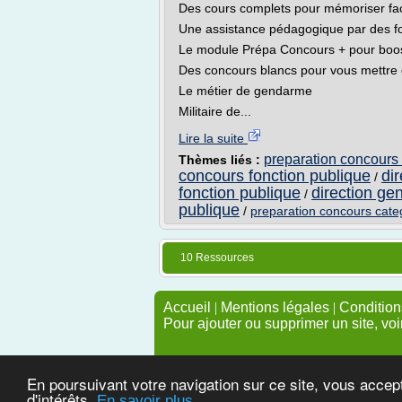
Des cours complets pour mémoriser fa
Une assistance pédagogique par des f
Le module Prépa Concours + pour boos
Des concours blancs pour vous mettre 
Le métier de gendarme
Militaire de...
Lire la suite
preparation concours 
Thèmes liés :
concours fonction publique
dir
/
fonction publique
direction gen
/
publique
/
preparation concours cate
10 Ressources
Accueil
|
Mentions légales
|
Conditions
Pour ajouter ou supprimer un site, voi
En poursuivant votre navigation sur ce site, vous accep
d'intérêts.
En savoir plus