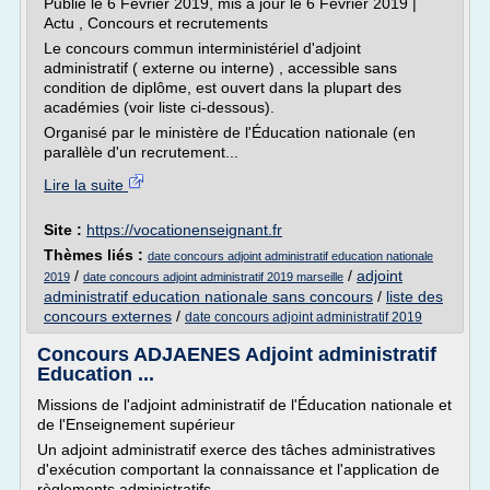
Publié le 6 Février 2019, mis à jour le 6 Février 2019 |
Actu , Concours et recrutements
Le concours commun interministériel d'adjoint
administratif ( externe ou interne) , accessible sans
condition de diplôme, est ouvert dans la plupart des
académies (voir liste ci-dessous).
Organisé par le ministère de l'Éducation nationale (en
parallèle d'un recrutement...
Lire la suite
Site :
https://vocationenseignant.fr
Thèmes liés :
date concours adjoint administratif education nationale
/
/
adjoint
2019
date concours adjoint administratif 2019 marseille
administratif education nationale sans concours
/
liste des
concours externes
/
date concours adjoint administratif 2019
Concours ADJAENES Adjoint administratif
Education ...
Missions de l'adjoint administratif de l'Éducation nationale et
de l'Enseignement supérieur
Un adjoint administratif exerce des tâches administratives
d'exécution comportant la connaissance et l'application de
règlements administratifs.