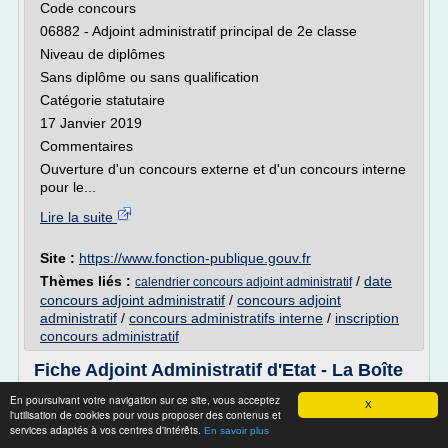
Code concours
06882 - Adjoint administratif principal de 2e classe
Niveau de diplômes
Sans diplôme ou sans qualification
Catégorie statutaire
17 Janvier 2019
Commentaires
Ouverture d'un concours externe et d'un concours interne
pour le...
Lire la suite
Site :
https://www.fonction-publique.gouv.fr
Thèmes liés :
/
date
calendrier concours adjoint administratif
concours adjoint administratif
/
concours adjoint
administratif
/
concours administratifs interne
/
inscription
concours administratif
Fiche Adjoint Administratif d'Etat - La Boîte
A Concours ...
En poursuivant votre navigation sur ce site, vous acceptez
X
l'utilisation de cookies pour vous proposer des contenus et
Préparez et réussissez les Concours de la Fonction
services adaptés à vos centres d'intérêts.
En savoir plus
Publique