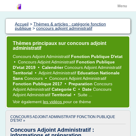
Menu
Accueil
>
Thèmes & articles : catégorie fonction
publique
>
concours adjoint administratif
Thèmes principaux sur concours adjoint
administratif
Concours Adjoint Administratif
Fonction Publique D'etat
•
Concours Adjoint Administratif
Fonction Publique
D'etat 2019
•
Calendrier
Concours Adjoint Administratif
Territorial
•
Adjoint Administratif
Education Nationale
Sans
Concours
•
Concours Adjoint Administratif
Fonction Publique 2017
•
Preparation
Concours
Adjoint Administratif
Categorie C
•
Date
Concours
Adjoint Administratif
Territorial
•
Suite ...
Voir également
les vidéos
pour ce thème
CONCOURS ADJOINT ADMINISTRATIF FONCTION PUBLIQUE
D'ETAT »
Concours Adjoint Administratif :
informations et préparation