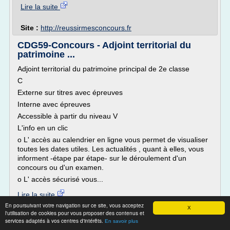
Lire la suite
Site :
http://reussirmesconcours.fr
CDG59-Concours - Adjoint territorial du
patrimoine ...
Adjoint territorial du patrimoine principal de 2e classe
C
Externe sur titres avec épreuves
Interne avec épreuves
Accessible à partir du niveau V
L'info en un clic
o L' accès au calendrier en ligne vous permet de visualiser
toutes les dates utiles. Les actualités , quant à elles, vous
informent -étape par étape- sur le déroulement d'un
concours ou d'un examen.
o L' accès sécurisé vous...
Lire la suite
En poursuivant votre navigation sur ce site, vous acceptez
X
l'utilisation de cookies pour vous proposer des contenus et
Site :
http://www.cdg59.fr
services adaptés à vos centres d'intérêts.
En savoir plus