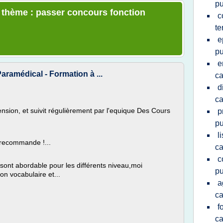
pu
e thème : passer concours fonction
c
te
e
pu
e
ramédical - Formation à ...
ca
d
ca
ension, et suivit régulièrement par l'equique Des Cours
p
pu
l
 recommande !...
ca
c
 sont abordable pour les différents niveau,moi
pu
n vocabulaire et...
a
ca
f
ca