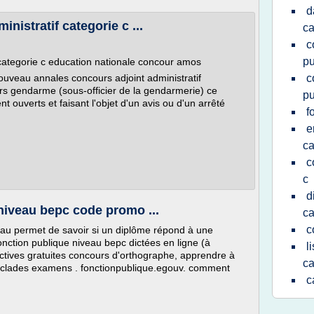
d
nistratif categorie c ...
ca
c
pu
 categorie c education nationale concour amos
uveau annales concours adjoint administratif
c
rs gendarme (sous-officier de la gendarmerie) ce
pu
ent ouverts et faisant l'objet d'un avis ou d'un arrêté
f
e
ca
c
c
d
niveau bepc code promo ...
ca
c
au permet de savoir si un diplôme répond à une
onction publique niveau bepc dictées en ligne (à
l
actives gratuites concours d'orthographe, apprendre à
ca
 cyclades examens . fonctionpublique.egouv. comment
c