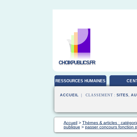
CHOIXPUBLICS.FR
RESSOURCES HUMAINES
CEN
ACCUEIL
| CLASSEMENT :
SITES
,
AU
Accueil
>
Thèmes & articles : catégori
publique
>
passer concours fonction p