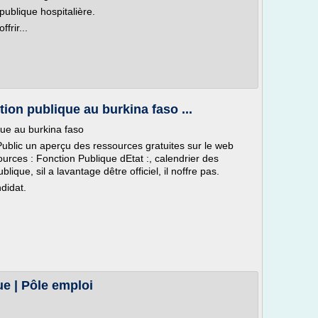
ublique hospitalière.
frir...
ion publique au burkina faso ...
que au burkina faso
Public un aperçu des ressources gratuites sur le web
ources : Fonction Publique dEtat :, calendrier des
ique, sil a lavantage dêtre officiel, il noffre pas.
ndidat.
ue | Pôle emploi