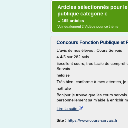
Articles sélectionnés pour l
publique categorie c
165 articles
→
Voir également
2 Vidéos
pour ce thème
Concours Fonction Publique et Pa
L'avis de nos élèves : Cours Servais
4.4/5 sur 282 avis
Excellent cours, très facile de compréh
Servais....
héloïse
Très bien, conforme à mes attentes, je
nathalie
Bonjour je trouve que les cours servais
personnellement sa m'aide à enrichir mo
Lire la suite
Site :
https://www.cours-servais.fr