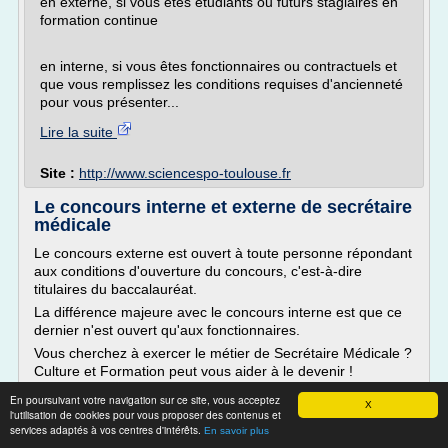
en externe, si vous êtes étudiants ou futurs stagiaires en
formation continue
en interne, si vous êtes fonctionnaires ou contractuels et
que vous remplissez les conditions requises d'ancienneté
pour vous présenter...
Lire la suite
Site :
http://www.sciencespo-toulouse.fr
Le concours interne et externe de secrétaire
médicale
Le concours externe est ouvert à toute personne répondant
aux conditions d'ouverture du concours, c'est-à-dire
titulaires du baccalauréat.
La différence majeure avec le concours interne est que ce
dernier n'est ouvert qu'aux fonctionnaires.
Vous cherchez à exercer le métier de Secrétaire Médicale ?
Culture et Formation peut vous aider à le devenir !
Demandez à recevoir une...
En poursuivant votre navigation sur ce site, vous acceptez
X
l'utilisation de cookies pour vous proposer des contenus et
Lire la suite
services adaptés à vos centres d'intérêts.
En savoir plus