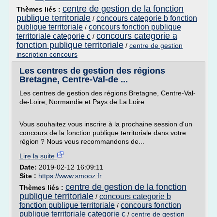
centre de gestion de la fonction
Thèmes liés :
publique territoriale
concours categorie b fonction
/
publique territoriale
concours fonction publique
/
concours categorie a
territoriale categorie c
/
fonction publique territoriale
/
centre de gestion
inscription concours
Les centres de gestion des régions
Bretagne, Centre-Val-de ...
Les centres de gestion des régions Bretagne, Centre-Val-
de-Loire, Normandie et Pays de La Loire
Vous souhaitez vous inscrire à la prochaine session d'un
concours de la fonction publique territoriale dans votre
région ? Nous vous recommandons de...
Lire la suite
Date:
2019-02-12 16:09:11
Site :
https://www.smooz.fr
centre de gestion de la fonction
Thèmes liés :
publique territoriale
concours categorie b
/
fonction publique territoriale
concours fonction
/
publique territoriale categorie c
/
centre de gestion