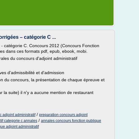
rrigées – catégorie C ...
es - catégorie C. Concours 2012 (Concours Fonction
les dans ces formats pdf, epub, ebook, mobi.
rales du concours d'adjoint administratif
es d'admissibilité et d'admission
ion du concours, la présentation de chaque épreuve et
 la suite) il n'y a aucune mention de restaurant
/
 adjoint administratif
preparation concours adjoint
/
tif categorie c annales
annales concours fonction publique
ue adjoint administratif