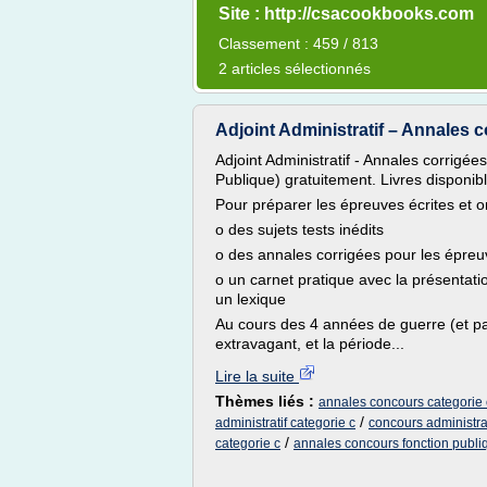
Site : http://csacookbooks.com
Classement : 459 / 813
2 articles sélectionnés
Adjoint Administratif – Annales co
Adjoint Administratif - Annales corrigé
Publique) gratuitement. Livres disponib
Pour préparer les épreuves écrites et o
o des sujets tests inédits
o des annales corrigées pour les épreuv
o un carnet pratique avec la présentat
un lexique
Au cours des 4 années de guerre (et par
extravagant, et la période...
Lire la suite
Thèmes liés :
annales concours categorie c
/
administratif categorie c
concours administra
/
categorie c
annales concours fonction publiq