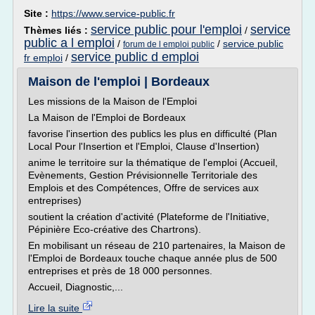
Site :
https://www.service-public.fr
service public pour l'emploi
service
Thèmes liés :
/
public a l emploi
/
/
service public
forum de l emploi public
service public d emploi
fr emploi
/
Maison de l'emploi | Bordeaux
Les missions de la Maison de l'Emploi
La Maison de l'Emploi de Bordeaux
favorise l'insertion des publics les plus en difficulté (Plan
Local Pour l'Insertion et l'Emploi, Clause d'Insertion)
anime le territoire sur la thématique de l'emploi (Accueil,
Evènements, Gestion Prévisionnelle Territoriale des
Emplois et des Compétences, Offre de services aux
entreprises)
soutient la création d'activité (Plateforme de l'Initiative,
Pépinière Eco-créative des Chartrons).
En mobilisant un réseau de 210 partenaires, la Maison de
l'Emploi de Bordeaux touche chaque année plus de 500
entreprises et près de 18 000 personnes.
Accueil, Diagnostic,...
Lire la suite