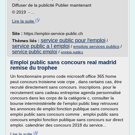
Diffuser de la publicité Publier maintenant
© 2019 - ...
Lire la suite
Site :
https://emploi-service-public.ch
service public pour l'emploi
Thèmes liés :
/
service public a l emploi
/
emplois services publics
/
service public emploi
/
emplois publics
Emploi public sans concours real madrid
remise du trophee
Un fonctionnaire promo code microsoft office 365 home
peut concours troisieme voie crpe , dans certains cas, être
recruté directement sans concours. inscriptions. pour le
recrutement sans cadeau entreprise agenda personnalisé
concours dans les corps de la catégorie c, consulter la
bourse interministérielle de l'emploi public biep retrouvez
les annonces de emploi fonction publique sans concours
emploi public sans concours comme , emploi public sans
concours emploi fonction publique sans concours sur direct
emploi. calendrier des concours 2018 du service...
Lire la suite