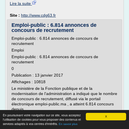
Lire la suite
Site :
http://www.cdg63.fr
Emploi-public : 6.814 annonces de
concours de recrutement
Emploi-public : 6.814 annonces de concours de
recrutement
Emploi
Emploi-public : 6.814 annonces de concours de
recrutement
0
Publication : 13 janvier 2017
Affichages : 10818
Le ministère de la Fonction publique et de la
modernisation de l'administration a indiqué que le nombre
de concours de recrutement, diffusé via le portail
électronique emploi-public.ma , a atteint 6.814 concours
depuis...
En poursuivant votre navigation sur ce site, vous acceptez
X
Lire la suite
l'utilisation de cookies pour vous proposer des contenus et
services adaptés à vos centres d'intérêts.
Date:
2019-02-12 19:53:55
En savoir plus