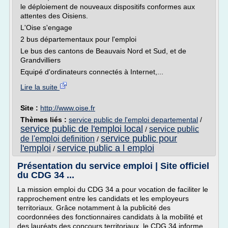
le déploiement de nouveaux dispositifs conformes aux
attentes des Oisiens.
L'Oise s'engage
2 bus départementaux pour l'emploi
Le bus des cantons de Beauvais Nord et Sud, et de
Grandvilliers
Equipé d'ordinateurs connectés à Internet,...
Lire la suite
Site :
http://www.oise.fr
Thèmes liés :
service public de l'emploi departemental
/
service public de l'emploi local
service public
/
service public pour
de l'emploi definition
/
l'emploi
service public a l emploi
/
Présentation du service emploi | Site officiel
du CDG 34 ...
La mission emploi du CDG 34 a pour vocation de faciliter le
rapprochement entre les candidats et les employeurs
territoriaux. Grâce notamment à la publicité des
coordonnées des fonctionnaires candidats à la mobilité et
des lauréats des concours territoriaux, le CDG 34 informe