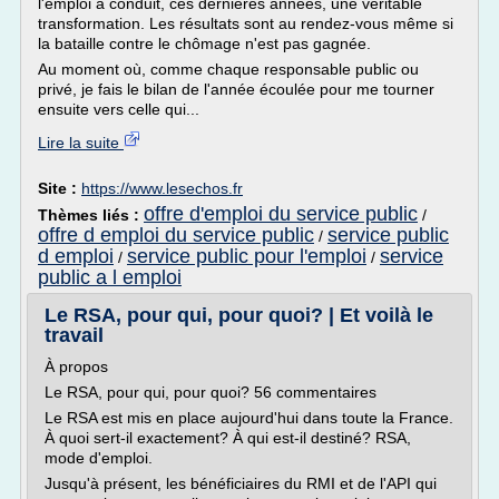
l'emploi a conduit, ces dernières années, une véritable
transformation. Les résultats sont au rendez-vous même si
la bataille contre le chômage n'est pas gagnée.
Au moment où, comme chaque responsable public ou
privé, je fais le bilan de l'année écoulée pour me tourner
ensuite vers celle qui...
Lire la suite
Site :
https://www.lesechos.fr
offre d'emploi du service public
Thèmes liés :
/
offre d emploi du service public
service public
/
d emploi
service public pour l'emploi
service
/
/
public a l emploi
Le RSA, pour qui, pour quoi? | Et voilà le
travail
À propos
Le RSA, pour qui, pour quoi? 56 commentaires
Le RSA est mis en place aujourd'hui dans toute la France.
À quoi sert-il exactement? À qui est-il destiné? RSA,
mode d'emploi.
Jusqu'à présent, les bénéficiaires du RMI et de l'API qui