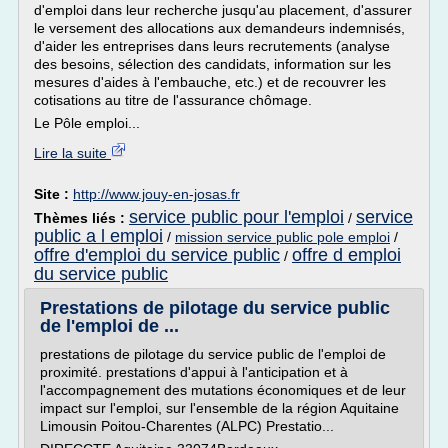
d'emploi dans leur recherche jusqu'au placement, d'assurer
le versement des allocations aux demandeurs indemnisés,
d'aider les entreprises dans leurs recrutements (analyse
des besoins, sélection des candidats, information sur les
mesures d'aides à l'embauche, etc.) et de recouvrer les
cotisations au titre de l'assurance chômage.
Le Pôle emploi...
Lire la suite
Site :
http://www.jouy-en-josas.fr
service public pour l'emploi
service
Thèmes liés :
/
public a l emploi
/
mission service public pole emploi
/
offre d'emploi du service public
offre d emploi
/
du service public
Prestations de pilotage du service public
de l'emploi de ...
prestations de pilotage du service public de l'emploi de
proximité. prestations d'appui à l'anticipation et à
l'accompagnement des mutations économiques et de leur
impact sur l'emploi, sur l'ensemble de la région Aquitaine
Limousin Poitou-Charentes (ALPC) Prestatio...