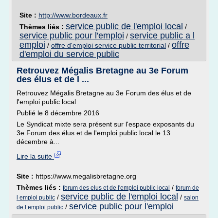
Site :
http://www.bordeaux.fr
service public de l'emploi local
Thèmes liés :
/
service public pour l'emploi
service public a l
/
emploi
offre
/
offre d'emploi service public territorial
/
d'emploi du service public
Retrouvez Mégalis Bretagne au 3e Forum
des élus et de l ...
Retrouvez Mégalis Bretagne au 3e Forum des élus et de
l'emploi public local
Publié le 8 décembre 2016
Le Syndicat mixte sera présent sur l'espace exposants du
3e Forum des élus et de l'emploi public local le 13
décembre à...
Lire la suite
Site :
https://www.megalisbretagne.org
Thèmes liés :
/
forum des elus et de l'emploi public local
forum de
service public de l'emploi local
/
/
l emploi public
salon
service public pour l'emploi
/
de l emploi public