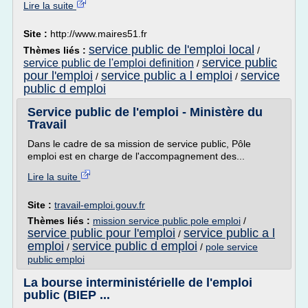
Lire la suite
Site :
http://www.maires51.fr
service public de l'emploi local
Thèmes liés :
/
service public
service public de l'emploi definition
/
pour l'emploi
service public a l emploi
service
/
/
public d emploi
Service public de l'emploi - Ministère du
Travail
Dans le cadre de sa mission de service public, Pôle
emploi est en charge de l'accompagnement des...
Lire la suite
Site :
travail-emploi.gouv.fr
Thèmes liés :
mission service public pole emploi
/
service public pour l'emploi
service public a l
/
emploi
service public d emploi
/
/
pole service
public emploi
La bourse interministérielle de l'emploi
public (BIEP ...