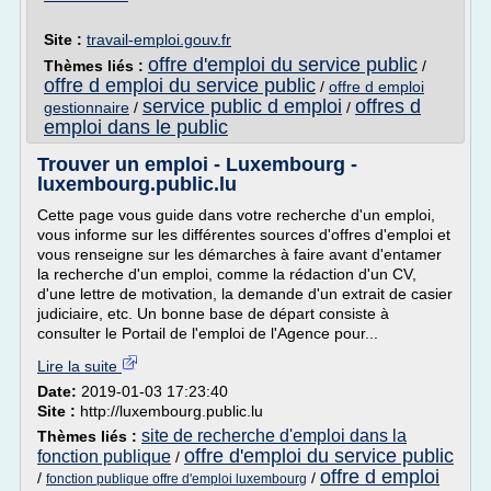
Site :
travail-emploi.gouv.fr
offre d'emploi du service public
Thèmes liés :
/
offre d emploi du service public
/
offre d emploi
service public d emploi
offres d
gestionnaire
/
/
emploi dans le public
Trouver un emploi - Luxembourg -
luxembourg.public.lu
Cette page vous guide dans votre recherche d'un emploi,
vous informe sur les différentes sources d'offres d'emploi et
vous renseigne sur les démarches à faire avant d'entamer
la recherche d'un emploi, comme la rédaction d'un CV,
d'une lettre de motivation, la demande d'un extrait de casier
judiciaire, etc. Un bonne base de départ consiste à
consulter le Portail de l'emploi de l'Agence pour...
Lire la suite
Date:
2019-01-03 17:23:40
Site :
http://luxembourg.public.lu
site de recherche d'emploi dans la
Thèmes liés :
offre d'emploi du service public
fonction publique
/
offre d emploi
/
/
fonction publique offre d'emploi luxembourg