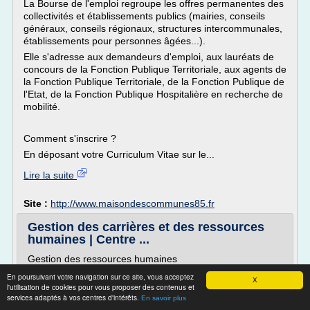
La Bourse de l'emploi regroupe les offres permanentes des
collectivités et établissements publics (mairies, conseils
généraux, conseils régionaux, structures intercommunales,
établissements pour personnes âgées...).
Elle s'adresse aux demandeurs d'emploi, aux lauréats de
concours de la Fonction Publique Territoriale, aux agents de
la Fonction Publique Territoriale, de la Fonction Publique de
l'Etat, de la Fonction Publique Hospitalière en recherche de
mobilité.
Comment s'inscrire ?
En déposant votre Curriculum Vitae sur le...
Lire la suite
Site :
http://www.maisondescommunes85.fr
Gestion des carrières et des ressources
humaines | Centre ...
Gestion des ressources humaines
Le Centre de Gestion assure une mission d'expertise en
En poursuivant votre navigation sur ce site, vous acceptez
X
l'utilisation de cookies pour vous proposer des contenus et
gestion des ressources humaines auprès des collectivités
services adaptés à vos centres d'intérêts.
et établissements publics adhérents.
En savoir plus