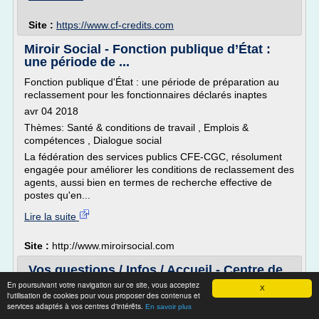
Site :
https://www.cf-credits.com
Miroir Social - Fonction publique d’État :
une période de ...
Fonction publique d'État : une période de préparation au
reclassement pour les fonctionnaires déclarés inaptes
avr 04 2018
Thèmes: Santé & conditions de travail , Emplois &
compétences , Dialogue social
La fédération des services publics CFE-CGC, résolument
engagée pour améliorer les conditions de reclassement des
agents, aussi bien en termes de recherche effective de
postes qu'en...
Lire la suite
Site :
http://www.miroirsocial.com
Vos questions / Infos / Accueil - Centre de
gestion de la ...
En poursuivant votre navigation sur ce site, vous acceptez
X
l'utilisation de cookies pour vous proposer des contenus et
Vous pouvez adresser vos questions directement au
services adaptés à vos centres d'intérêts.
En savoir plus
webmestre du site via un formulaire en cliquant sur ce lien