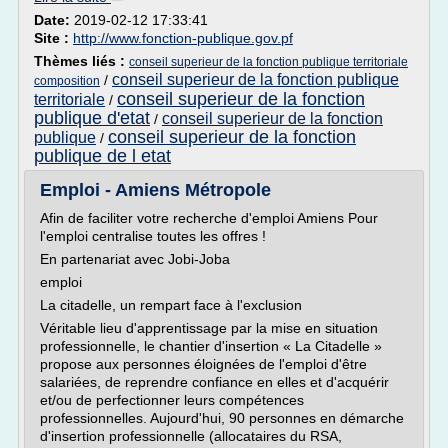
Date:
2019-02-12 17:33:41
Site :
http://www.fonction-publique.gov.pf
Thèmes liés :
conseil superieur de la fonction publique territoriale
conseil superieur de la fonction publique
/
composition
conseil superieur de la fonction
territoriale
/
publique d'etat
conseil superieur de la fonction
/
conseil superieur de la fonction
publique
/
publique de l etat
Emploi - Amiens Métropole
Afin de faciliter votre recherche d'emploi Amiens Pour
l'emploi centralise toutes les offres !
En partenariat avec Jobi-Joba
emploi
La citadelle, un rempart face à l'exclusion
Véritable lieu d'apprentissage par la mise en situation
professionnelle, le chantier d'insertion « La Citadelle »
propose aux personnes éloignées de l'emploi d'être
salariées, de reprendre confiance en elles et d'acquérir
et/ou de perfectionner leurs compétences
professionnelles. Aujourd'hui, 90 personnes en démarche
d'insertion professionnelle (allocataires du RSA,