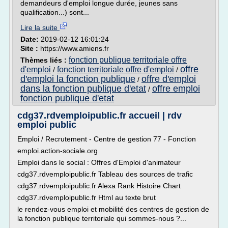
demandeurs d'emploi longue durée, jeunes sans
qualification...) sont...
Lire la suite
Date:
2019-02-12 16:01:24
Site :
https://www.amiens.fr
fonction publique territoriale offre
Thèmes liés :
offre
d'emploi
fonction territoriale offre d'emploi
/
/
d'emploi la fonction publique
offre d'emploi
/
dans la fonction publique d'etat
offre emploi
/
fonction publique d'etat
cdg37.rdvemploipublic.fr accueil | rdv
emploi public
Emploi / Recrutement - Centre de gestion 77 - Fonction
emploi.action-sociale.org
Emploi dans le social : Offres d'Emploi d'animateur
cdg37.rdvemploipublic.fr Tableau des sources de trafic
cdg37.rdvemploipublic.fr Alexa Rank Histoire Chart
cdg37.rdvemploipublic.fr Html au texte brut
le rendez-vous emploi et mobilité des centres de gestion de
la fonction publique territoriale qui sommes-nous ?...