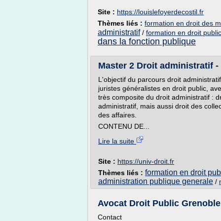
Site :
https://louislefoyerdecostil.fr
Thèmes liés :
formation en droit des 
administratif
/
formation en droit publi
dans la fonction publique
Master 2 Droit administratif -
L'objectif du parcours droit administrat
juristes généralistes en droit public,
très composite du droit administratif : d
administratif, mais aussi droit des collec
des affaires.
CONTENU DE...
Lire la suite
Site :
https://univ-droit.fr
formation en droit publ
Thèmes liés :
administration publique generale
/
Avocat Droit Public Grenoble
Contact