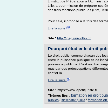
L'Institut de Préparation à l'Administra
Lille, a pour mission de préparer ses é
des trois fonctions publiques (Etat, Territ
Pour cela, il propose à la fois des forma
Lire la suite
Site :
http://ipag.univ-lille2.fr
Pourquoi étudier le droit publ
Le droit public, comme chacun des lecteu
entre la puissance publique et les indi
puissance publique. C'est un droit inéga
mus par des préoccupations différentes 
confier la...
Lire la suite
Site :
https://www.lepetitjuriste.fr
formation en droit publ
Thèmes liés :
publics
/
/
formation en 
metier droit public