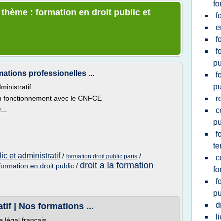
fo
 thème : formation en droit public et
f
e
f
f
pu
mations professionelles ...
f
pu
ministratif
on fonctionnement avec le CNFCE
r
...
c
pu
f
te
ic et administratif
/
/
formation droit public paris
c
droit a la formation
formation en droit public
/
fo
f
pu
d
if | Nos formations ...
l
e légal français