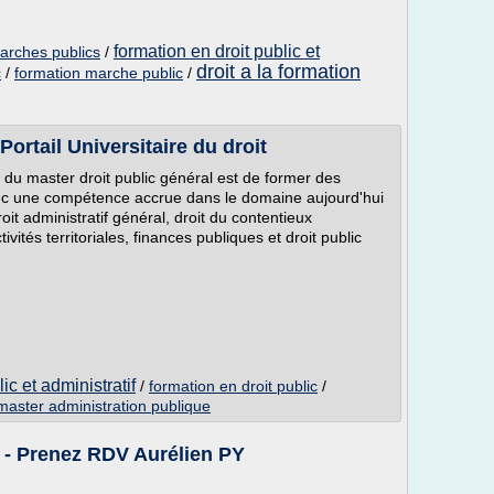
formation en droit public et
marches publics
/
droit a la formation
c
/
formation marche public
/
 Portail Universitaire du droit
if du master droit public général est de former des
 avec une compétence accrue dans le domaine aujourd'hui
roit administratif général, droit du contentieux
tivités territoriales, finances publiques et droit public
ic et administratif
/
formation en droit public
/
master administration publique
 - Prenez RDV Aurélien PY