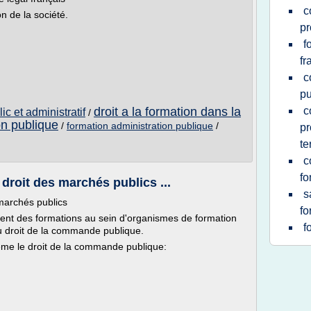
c
on de la société.
pr
f
fr
c
pu
droit a la formation dans la
c
ic et administratif
/
on publique
/
formation administration publique
/
pr
te
c
fo
 droit des marchés publics ...
s
 marchés publics
fo
ent des formations au sein d'organismes de formation
f
du droit de la commande publique.
me le droit de la commande publique: