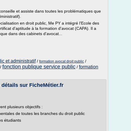
onseille et assiste dans toutes les problématiques que
ministratif).
ialisation en droit public, Me PY a intégré l'Ecole des
ificat d'aptitude à la formation d'avocat (CAPA). Il a
tique dans des cabinets d'avocat...
ic et administratif
/
/
formation avocat droit public
fonction publique service public
formation
/
/
 détails sur FicheMétier.fr
t plusieurs objectifs :
ntales de toutes les branches du droit public
s étudiants