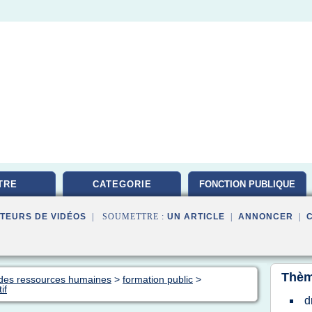
TRE
CATEGORIE
FONCTION PUBLIQUE
TEURS DE VIDÉOS
| SOUMETTRE :
UN ARTICLE
|
ANNONCER
|
Thèm
n des ressources humaines
>
formation public
>
if
d