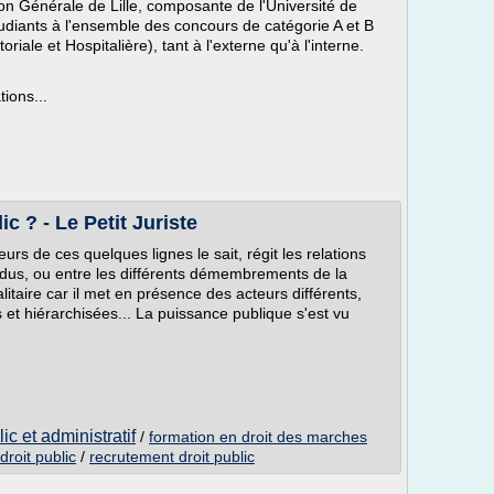
tion Générale de Lille, composante de l'Université de
tudiants à l'ensemble des concours de catégorie A et B
oriale et Hospitalière), tant à l'externe qu'à l'interne.
tions...
ic ? - Le Petit Juriste
rs de ces quelques lignes le sait, régit les relations
vidus, ou entre les différents démembrements de la
litaire car il met en présence des acteurs différents,
et hiérarchisées... La puissance publique s'est vu
ic et administratif
/
formation en droit des marches
droit public
/
recrutement droit public