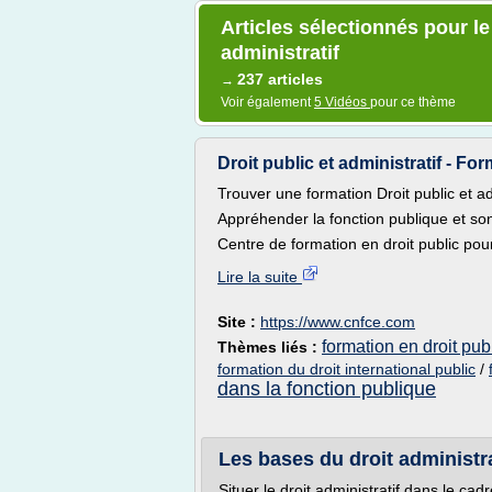
Articles sélectionnés pour le
administratif
237 articles
→
Voir également
5 Vidéos
pour ce thème
Droit public et administratif - For
Trouver une formation Droit public et ad
Appréhender la fonction publique et s
Centre de formation en droit public pour
Lire la suite
Site :
https://www.cnfce.com
formation en droit publ
Thèmes liés :
formation du droit international public
/
dans la fonction publique
Les bases du droit administrat
Situer le droit administratif dans le cadr