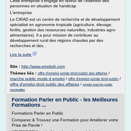
Cette entreprise s'engage en faveur de l'insertion des
personnes en situation de handicap.
L'entreprise
Le CIRAD est un centre de recherche et de développement
spécialisé en agronomie tropicale (agriculture, élevage,
forêts, gestion des ressources naturelles, industries agro-
alimentaires). Il a pour mission de contribuer au
développement rural des régions chaudes par des
recherches et des...
Lire la suite
Site :
http://www.emploilr.com
Thèmes liés :
/
offre d'emploi juriste droit public des affaires
marche public mode d emploi
/
/
offre d'emploi juriste droit public
offre d'emploi droit public des affaires
/
emploi marche public
montpellier
Formation Parler en Public - les Meilleures
Formations ...
Formations Parler en Public
Comparez & Trouvez une Formation pour Améliorer votre
Prise de Parole !