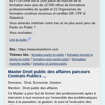
KEYTOFORM est la 1ère place de marché de la
formation avec plus de 12.000 offres de formations
professionnelles de qualité et 21 Organismes de
formation continue reconnus et certifiés DIF, CPF &
Datadock.
Vous aimeriez maîtriser votre trac et ne plus avoir peur de
Parler en Public ?
Vous souhaitez...
Lire la suite
Site :
https://www.keytoform.com
Thèmes liés :
/
formation parler en public
formation prendre la
/
/
formation
parole en public
formation prise parole public
marche public
/
formation et carriere public
Master Droit public des affaires parcours
Contrats Publics ...
Domaine : Droit, Economie, Gestion
Mention : Droit public des affaires
Ce Master a pour but de former des professionnels aptes à
intervenir à tout moment sur l'ensemble des problématiques
liées à la passation, la gestion, le suivi et l'exécution des