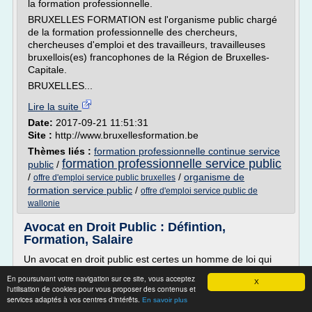
la formation professionnelle.
BRUXELLES FORMATION est l'organisme public chargé
de la formation professionnelle des chercheurs,
chercheuses d'emploi et des travailleurs, travailleuses
bruxellois(es) francophones de la Région de Bruxelles-
Capitale.
BRUXELLES...
Lire la suite
Date:
2017-09-21 11:51:31
Site :
http://www.bruxellesformation.be
Thèmes liés :
formation professionnelle continue service
formation professionnelle service public
public
/
/
/
organisme de
offre d'emploi service public bruxelles
formation service public
/
offre d'emploi service public de
wallonie
Avocat en Droit Public : Défintion,
Formation, Salaire
Un avocat en droit public est certes un homme de loi qui
s'est spécialisé au terme de sa formation d'avocat en droit
En poursuivant votre navigation sur ce site, vous acceptez
X
public, c'est-à-dire dans les rapports entre un particulier et
l'utilisation de cookies pour vous proposer des contenus et
l'administration.
services adaptés à vos centres d'intérêts.
En savoir plus