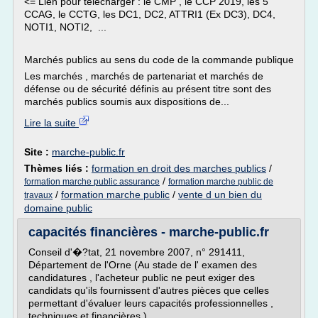
<= Lien pour télécharger : le CMP , le CCP 2019, les 5
CCAG, le CCTG, les DC1, DC2, ATTRI1 (Ex DC3), DC4,
NOTI1, NOTI2, ...
Marchés publics au sens du code de la commande publique
Les marchés , marchés de partenariat et marchés de
défense ou de sécurité définis au présent titre sont des
marchés publics soumis aux dispositions de...
Lire la suite
Site :
marche-public.fr
Thèmes liés :
formation en droit des marches publics
/
/
formation marche public assurance
formation marche public de
/
formation marche public
/
vente d un bien du
travaux
domaine public
capacités financières - marche-public.fr
Conseil d'�?tat, 21 novembre 2007, n° 291411,
Département de l'Orne (Au stade de l' examen des
candidatures , l'acheteur public ne peut exiger des
candidats qu'ils fournissent d'autres pièces que celles
permettant d'évaluer leurs capacités professionnelles ,
techniques et financières ).