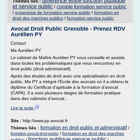
difference entre fonction publique
Thèmes liés :
et service public
compte formation service public
/
/
organisme de formation service public
/
formation en
droit des marches publics
/
formation service public
Avocat Droit Public Grenoble - Prenez RDV
Aurélien PY
Contact
Me Aurélien PY
Le cabinet de Maître Aurélien PY vous conseille et assiste
dans toutes les problématiques que vous rencontrez en
droit public (droit administratif).
Après des études de droit avec une spécialisation en droit
public, Me PY a intégré l'Ecole des avocats où il a obtenu le
diplôme du Certificat d'aptitude à la formation d'avocat
(CAPA). Il a suivi plusieurs stages de formation pratique
dans des cabinets d'avocat...
Lire la suite
Site :
http://www.py-avocat.fr
formation en droit public et administratif
Thèmes liés :
/
/
formation en droit des marches
formation avocat droit public
fonction publique service public
publics
/
/