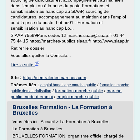
sourcing de candidatures, accompagnement au maintien
dans l'emploi ou à la prise du poste Formations et
sensibilisation au handicap au SIAAP, sourcing de
candidatures, accompagnement au maintien dans l'emploi
ou à la prise du poste. Lot no01 - Formation et
sensibilisation au handicap Lo...
SIAAP 75589Paris cedex 12 marchesiaap@siaap.fr 01 44
75 44 15 https://marches-publics.siaap.fr http://www.siaap.fr
Retirer le dossier
Vous allez quitter la Centrale...
Lire la suite
Site :
https://centraledesmarches.com
Thèmes liés :
/
emploi handicape marcha public
formation marche
/
formation marche public
/
marche
public dematerialisation
public mode d emploi
/
emploi marche public
Bruxelles Formation - La Formation à
Bruxelles
Vous êtes ici : Accueil > La Formation à Bruxelles
La Formation à Bruxelles
BRUXELLES FORMATION, organisme officiel chargé de