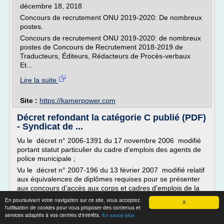
décembre 18, 2018
Concours de recrutement ONU 2019-2020: De nombreux
postes.
Concours de recrutement ONU 2019-2020: de nombreux
postes de Concours de Recrutement 2018-2019 de
Traducteurs, Éditeurs, Rédacteurs de Procès-verbaux
Et...
Lire la suite
Site :
https://kamerpower.com
Décret refondant la catégorie C publié (PDF)
- Syndicat de ...
Vu le décret n° 2006-1391 du 17 novembre 2006 modifié
portant statut particulier du cadre d'emplois des agents de
police municipale ;
Vu le décret n° 2007-196 du 13 février 2007 modifié relatif
aux équivalences de diplômes requises pour se présenter
aux concours d'accès aux corps et cadres d'emplois de la
fonction publique ;
En poursuivant votre navigation sur ce site, vous acceptez
X
l'utilisation de cookies pour vous proposer des contenus et
Vu le décret n° 2016-596 du 12 mai 2016...
services adaptés à vos centres d'intérêts.
En savoir plus
Lire la suite