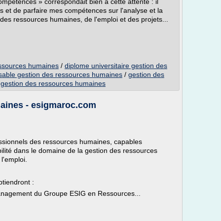
ompétences » correspondait bien à cette attente : il
s et de parfaire mes compétences sur l'analyse et la
s ressources humaines, de l'emploi et des projets...
essources humaines
/
diplome universitaire gestion des
sable gestion des ressources humaines
/
gestion des
 gestion des ressources humaines
aines - esigmaroc.com
ssionnels des ressources humaines, capables
ilité dans le domaine de la gestion des ressources
 l'emploi.
btiendront :
Management du Groupe ESIG en Ressources...