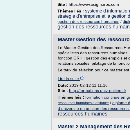
Site :
https://www.esigmaroc.com
systeme d informatio
Thèmes liés :
strategie d'entreprise et la gestio
gestion des ressources humaines
/
dip
gestion des ressources humain
Master Gestion des ressource
Le Master Gestion des Ressources Hum
spécialistes des ressources humaines. I
fonction GRH : gestion des emplois et 
relations sociales, pilotage de la foncti
Le taux de sélecion pour ce master est
Lire la suite
Date:
2019-02-12 11:11:16
Site :
http://formations.univ-poitiers.fr
Thèmes liés :
formation continue en 
/
diplome d
ressources humaines a distance
d universite en gestion des ressource
ressources humaines
Master 2 Management des Re