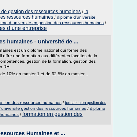
n de gestion des ressources humaines
la
/
n des ressources humaines
/
diplome d'universite
lome d universite en gestion des ressources humaines
/
es d une entreprise
s humaines - Université de ...
aines est un diplôme national qui forme des
l offre une formation aux différentes facettes de la
compétences, gestion de la formation, gestion des
on RH.
 de 10% en master 1 et de 62.5% en master...
gestion des ressources humaines
/
formation en gestion des
'universite gestion des ressources humaines
/
diplome
formation en gestion des
s humaines
/
ssources Humaines et ...