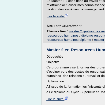
Le Master 2 « conditions du travail et c
m'offrait d'actualiser mes connaissance
gestion des systèmes de management de
Lire la suite
Site :
http://livret2vae.fr
Thèmes liés :
master 2 gestion des r
ressources humaines
/
diplome respon
ressources humaines diplome
/
master
Master 2 en Ressources Hum
Débouchés
Objectifs
Ce programme vise à former des profe
d'évoluer vers des postes de responsab
humaines, des relations du travail et de
Diplômation
A l'issue de la formation les finissants o
o Le diplôme du Cycle Supérieur en 
Lire la suite