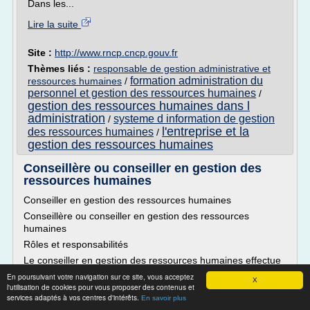
Dans les...
Lire la suite
Site :
http://www.rncp.cncp.gouv.fr
Thèmes liés :
responsable de gestion administrative et
formation administration du
ressources humaines
/
personnel et gestion des ressources humaines
/
gestion des ressources humaines dans l
administration
systeme d information de gestion
/
l'entreprise et la
des ressources humaines
/
gestion des ressources humaines
Conseillère ou conseiller en gestion des
ressources humaines
Conseiller en gestion des ressources humaines
Conseillère ou conseiller en gestion des ressources
humaines
Rôles et responsabilités
Le conseiller en gestion des ressources humaines effectue
des tâches de conseil, de recherche et d'analyse dans les
En poursuivant votre navigation sur ce site, vous acceptez
X
domaines suivants : la classification et la détermination des
l'utilisation de cookies pour vous proposer des contenus et
services adaptés à vos centres d'intérêts.
emplois, la dotation des emplois, la santé et la sécurité au
En savoir plus