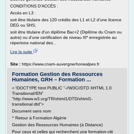
CONDITIONS D'ACCÈS :
Accès en L3 :
soit être titulaire des 120 crédits des L1 et L2 d'une licence
DEG ou SHS;
soit être titulaire d'un diplôme Bac+2 (Diplôme du Cnam ou
autre) ou d'une certification de niveau III* enregistrée au
répertoire national des...
Lire la suite
Site :
https://www.cnam-auvergnerhonealpes.fr
Formation Gestion des Ressources
Humaines, GRH – Formation ...
< !DOCTYPE html PUBLIC "-//W3C//DTD XHTML 1.0
Transitional//EN"
"http://www.w3.org/TR/xhtml1/DTD/xhtml1-
transitional.dtd">
Document sans nom
^ Retour à Formation Algérie
Gestion des Ressources Humaines (à Distance)
Pour ceux et celles qui recherchent une formation-clé