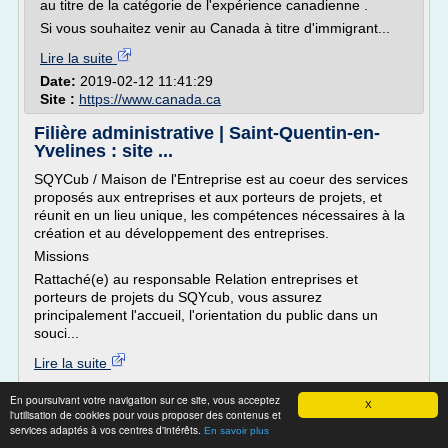
au titre de la catégorie de l'expérience canadienne .
Si vous souhaitez venir au Canada à titre d'immigrant...
Lire la suite
Date:
2019-02-12 11:41:29
Site :
https://www.canada.ca
Filière administrative | Saint-Quentin-en-
Yvelines : site ...
SQYCub / Maison de l'Entreprise est au coeur des services
proposés aux entreprises et aux porteurs de projets, et
réunit en un lieu unique, les compétences nécessaires à la
création et au développement des entreprises.
Missions
Rattaché(e) au responsable Relation entreprises et
porteurs de projets du SQYcub, vous assurez
principalement l'accueil, l'orientation du public dans un
souci...
Lire la suite
En poursuivant votre navigation sur ce site, vous acceptez
Site :
http://www.saint-quentin-en-yvelines.fr
X
l'utilisation de cookies pour vous proposer des contenus et
services adaptés à vos centres d'intérêts.
En savoir plus
Ressources humaines : quelles études,