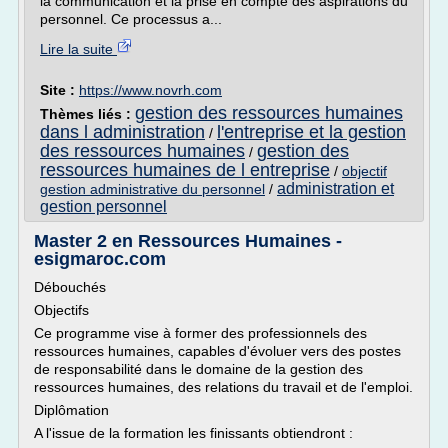
la communication et la prise en compte des aspirations du
personnel. Ce processus a...
Lire la suite
Site :
https://www.novrh.com
gestion des ressources humaines
Thèmes liés :
dans l administration
l'entreprise et la gestion
/
des ressources humaines
gestion des
/
ressources humaines de l entreprise
/
objectif
administration et
gestion administrative du personnel
/
gestion personnel
Master 2 en Ressources Humaines -
esigmaroc.com
Débouchés
Objectifs
Ce programme vise à former des professionnels des
ressources humaines, capables d'évoluer vers des postes
de responsabilité dans le domaine de la gestion des
ressources humaines, des relations du travail et de l'emploi.
Diplômation
A l'issue de la formation les finissants obtiendront :