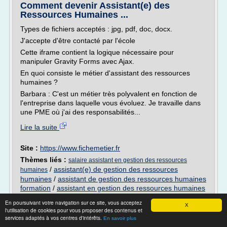
Comment devenir Assistant(e) des
Ressources Humaines ...
Types de fichiers acceptés : jpg, pdf, doc, docx.
J'accepte d'être contacté par l'école
Cette iframe contient la logique nécessaire pour
manipuler Gravity Forms avec Ajax.
En quoi consiste le métier d'assistant des ressources
humaines ?
Barbara : C'est un métier très polyvalent en fonction de
l'entreprise dans laquelle vous évoluez. Je travaille dans
une PME où j'ai des responsabilités...
Lire la suite
Site :
https://www.fichemetier.fr
Thèmes liés :
salaire assistant en gestion des ressources
/
assistant(e) de gestion des ressources
humaines
humaines
/
assistant de gestion des ressources humaines
formation
/
assistant en gestion des ressources humaines
gestion des ressources humaines d une
/
En poursuivant votre navigation sur ce site, vous acceptez
entreprise
X
l'utilisation de cookies pour vous proposer des contenus et
services adaptés à vos centres d'intérêts.
En savoir plus
Sujets et corrigés de RH et Communication