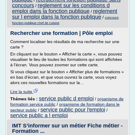
/
concours
reglement sur les conditions d
/
emploi dans la fonction publique
reglement
/
sur l emploi dans la fonction publique
/
concours
fonction publique chef de cuisine
Rechercher une formation | Pôle emploi
Comment localiser les résultats de ma recherche sur une
carte ?
En cliquant sur le bouton « Afficher la carte », vous pouvez
visualiser le lieu de toutes les formations qui sont affichées
à l'écran. Vous pouvez zoomer sur cette carte.
Si vous cliquez sur le bouton « Afficher plus de formations »
en bas d'écran, et que vous ouvrez la carte, vous voyez
alors ces nouvelles formations sur la...
Lire la suite
service public d emploi
Thèmes liés :
/
organisme de
formation service public
/
organisme de formation dans le
service public pour l'emploi
secteur public
/
/
service public a l emploi
IMT S’informer sur un métier Fiche métier -
Formation ...