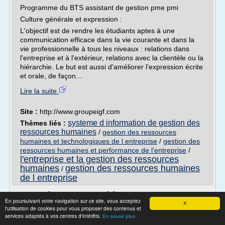
Programme du BTS assistant de gestion pme pmi
Culture générale et expression :
L'objectif est de rendre les étudiants aptes à une
communication efficace dans la vie courante et dans la
vie professionnelle à tous les niveaux : relations dans
l'entreprise et à l'extérieur, relations avec la clientèle ou la
hiérarchie. Le but est aussi d'améliorer l'expression écrite
et orale, de façon...
Lire la suite
Site :
http://www.groupeigf.com
systeme d information de gestion des
Thèmes liés :
ressources humaines
/
gestion des ressources
humaines et technologiques de l entreprise
/
gestion des
ressources humaines et performance de l'entreprise
/
l'entreprise et la gestion des ressources
humaines
gestion des ressources humaines
/
de l entreprise
Formation Responsable ressources
En poursuivant votre navigation sur ce site, vous acceptez
humaines | Cnam IDF
X
l'utilisation de cookies pour vous proposer des contenus et
services adaptés à vos centres d'intérêts.
En savoir plus
Présentation