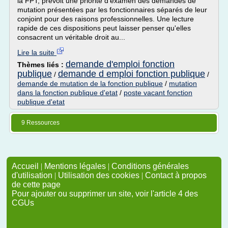
la FPT, prévoit une priorité d'examen des demandes de
mutation présentées par les fonctionnaires séparés de leur
conjoint pour des raisons professionnelles. Une lecture
rapide de ces dispositions peut laisser penser qu'elles
consacrent un véritable droit au...
Lire la suite
demande d'emploi fonction
Thèmes liés :
publique
demande d emploi fonction publique
/
/
demande de mutation de la fonction publique
/
mutation
dans la fonction publique d'etat
/
poste vacant fonction
publique d'etat
9 Ressources
Accueil
|
Mentions légales
|
Conditions générales
d'utilisation
|
Utilisation des cookies
|
Contact à propos
de cette page
Pour ajouter ou supprimer un site, voir l'article 4 des
CGUs