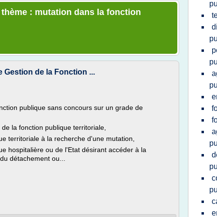
pu
e thème : mutation dans la fonction
t
d
pu
p
pu
Gestion de la Fonction ...
a
pu
e
onction publique sans concours sur un grade de
f
f
e la fonction publique territoriale,
a
ue territoriale à la recherche d'une mutation,
pu
ue hospitalière ou de l'Etat désirant accéder à la
d
ie du détachement ou...
pu
c
pu
c
e