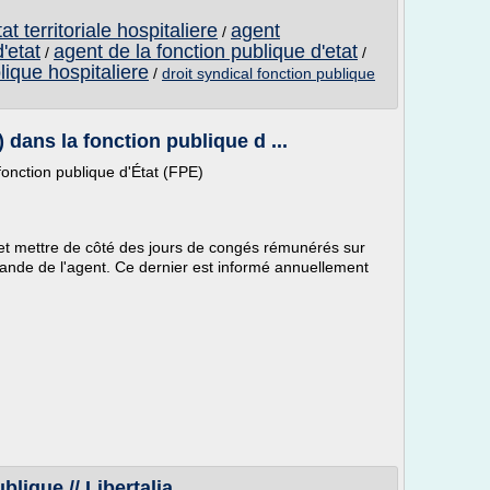
at territoriale hospitaliere
agent
/
'etat
agent de la fonction publique d'etat
/
/
lique hospitaliere
/
droit syndical fonction publique
ans la fonction publique d ...
nction publique d'État (FPE)
 mettre de côté des jours de congés rémunérés sur
mande de l'agent. Ce dernier est informé annuellement
blique // Libertalia