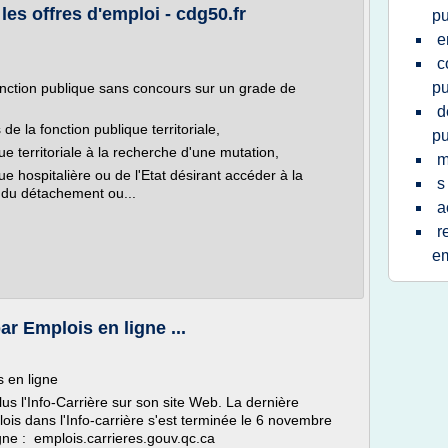
les offres d'emploi - cdg50.fr
pu
e
c
pu
onction publique sans concours sur un grade de
d
e la fonction publique territoriale,
pu
ue territoriale à la recherche d'une mutation,
m
ue hospitalière ou de l'Etat désirant accéder à la
s
ie du détachement ou...
a
r
em
ar Emplois en ligne ...
s en ligne
s l'Info-Carrière sur son site Web. La dernière
lois dans l'Info-carrière s'est terminée le 6 novembre
igne : emplois.carrieres.gouv.qc.ca