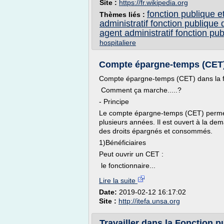
Site :
https://fr.wikipedia.org
fonction publique et
Thèmes liés :
administratif fonction publique d
agent administratif fonction pub
hospitaliere
Compte épargne-temps (CET) d
Compte épargne-temps (CET) dans la fo
Comment ça marche.....?
- Principe
Le compte épargne-temps (CET) permet
plusieurs années. Il est ouvert à la de
des droits épargnés et consommés.
1)Bénéficiaires
Peut ouvrir un CET :
le fonctionnaire...
Lire la suite
Date:
2019-02-12 16:17:02
Site :
http://itefa.unsa.org
Travailler dans la Fonction pu