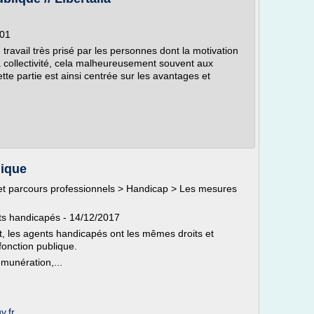
:01
travail très prisé par les personnes dont la motivation
 la collectivité, cela malheureusement souvent aux
tte partie est ainsi centrée sur les avantages et
lique
 et parcours professionnels > Handicap > Les mesures
ts handicapés - 14/12/2017
, les agents handicapés ont les mêmes droits et
fonction publique.
munération,...
v.fr