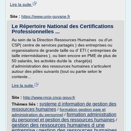
Lire la suite
Site :
https://www.univ-guyane.fr
Le Répertoire National des Certifications
Professionnelles ...
Au sein de la Direction Ressources Humaines ou d'un
CSP( centre de services partagés ) des entreprises ou
organsisations de grande taille ou d' ETI ( entreprises de
taille intermédiaires ), ou bien encore en PME de plus de
50 salariés, les activités du/de la chargé(e)
d'administration des ressources humaines s'articulent
autour des pôles suivants (tout ou partie selon le
contexte...
Lire la suite
Site :
http://www.rncp.cncp.gouv.fr
systeme d information de gestion des
Thèmes liés :
ressources humaines
/
formation gestion paie et
formation administration
administration du personnel
/
du personnel et gestion des ressources humaines
/
gestion des ressources humaines d une
entreprise
gestion des ressources humaines
/