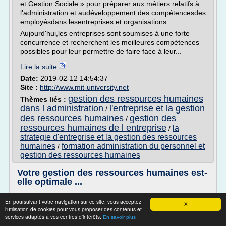
et Gestion Sociale » pour préparer aux métiers relatifs à
l'administration et audéveloppement des compétencesdes
employésdans lesentreprises et organisations.
Aujourd'hui,les entreprises sont soumises à une forte
concurrence et recherchent les meilleures compétences
possibles pour leur permettre de faire face à leur...
Lire la suite
Date:
2019-02-12 14:54:37
Site :
http://www.mit-university.net
gestion des ressources humaines
Thèmes liés :
dans l administration
l'entreprise et la gestion
/
des ressources humaines
gestion des
/
ressources humaines de l entreprise
la
/
strategie d'entreprise et la gestion des ressources
humaines
formation administration du personnel et
/
gestion des ressources humaines
Votre gestion des ressources humaines est-
elle optimale ...
Votre gestion des ressources humaines est-elle optimale ?
En poursuivant votre navigation sur ce site, vous acceptez
X
Vous êtes ici :
l'utilisation de cookies pour vous proposer des contenus et
services adaptés à vos centres d'intérêts.
En savoir plus
Votre gestion des ressources humaines...