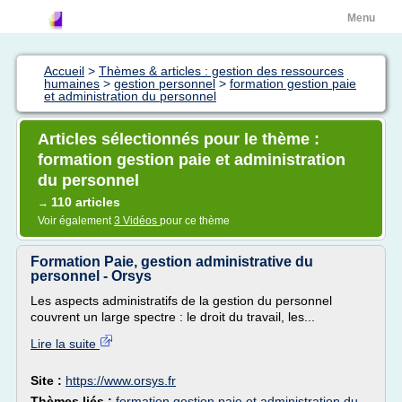
Menu
Accueil
>
Thèmes & articles : gestion des ressources
humaines
>
gestion personnel
>
formation gestion paie
et administration du personnel
Articles sélectionnés pour le thème :
formation gestion paie et administration
du personnel
110 articles
→
Voir également
3 Vidéos
pour ce thème
Formation Paie, gestion administrative du
personnel - Orsys
Les aspects administratifs de la gestion du personnel
couvrent un large spectre : le droit du travail, les...
Lire la suite
Site :
https://www.orsys.fr
Thèmes liés :
formation gestion paie et administration du