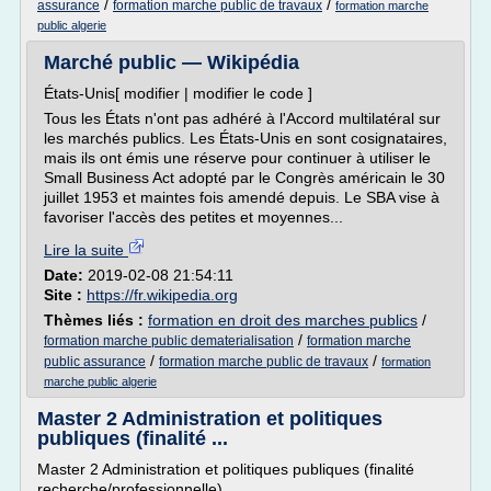
/
/
assurance
formation marche public de travaux
formation marche
public algerie
Marché public — Wikipédia
États-Unis[ modifier | modifier le code ]
Tous les États n'ont pas adhéré à l'Accord multilatéral sur
les marchés publics. Les États-Unis en sont cosignataires,
mais ils ont émis une réserve pour continuer à utiliser le
Small Business Act adopté par le Congrès américain le 30
juillet 1953 et maintes fois amendé depuis. Le SBA vise à
favoriser l'accès des petites et moyennes...
Lire la suite
Date:
2019-02-08 21:54:11
Site :
https://fr.wikipedia.org
Thèmes liés :
formation en droit des marches publics
/
/
formation marche public dematerialisation
formation marche
/
/
public assurance
formation marche public de travaux
formation
marche public algerie
Master 2 Administration et politiques
publiques (finalité ...
Master 2 Administration et politiques publiques (finalité
recherche/professionnelle)