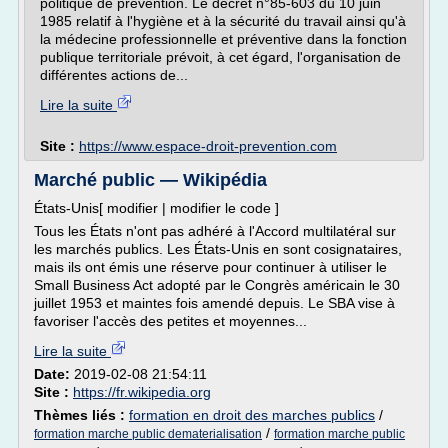
politique de prévention. Le décret n°85-603 du 10 juin
1985 relatif à l'hygiène et à la sécurité du travail ainsi qu'à
la médecine professionnelle et préventive dans la fonction
publique territoriale prévoit, à cet égard, l'organisation de
différentes actions de...
Lire la suite
Site :
https://www.espace-droit-prevention.com
Marché public — Wikipédia
États-Unis[ modifier | modifier le code ]
Tous les États n'ont pas adhéré à l'Accord multilatéral sur
les marchés publics. Les États-Unis en sont cosignataires,
mais ils ont émis une réserve pour continuer à utiliser le
Small Business Act adopté par le Congrès américain le 30
juillet 1953 et maintes fois amendé depuis. Le SBA vise à
favoriser l'accès des petites et moyennes...
Lire la suite
Date:
2019-02-08 21:54:11
Site :
https://fr.wikipedia.org
Thèmes liés :
formation en droit des marches publics
/
/
formation marche public dematerialisation
formation marche public