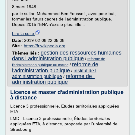
8 mars 1948
par le sultan Mohammed Ben Youssef , avec pour but,
former les futurs cadres de l'administration publique.
Depuis 2015 l'ENA n'existe plus. Elle...
Lire la suite
Date:
2019-02-08 22:05:08
Site :
https://fr.wikipedia.org
gestion des ressources humaines
Thèmes liés :
dans l administration publique
/
reforme de
reforme de
/
l'administration publique au maroc
l'administration publique
institut de l
/
reforme de l
administration publique
/
administration publique
Licence et master d'administration publique
à distance
Licence 3 professionnelle, Études territoriales appliquées
ETA
LMD - Licence 3 professionnelle, Études territoriales
appliquées ETA, à distance, proposée par l'université de
Strasbourg