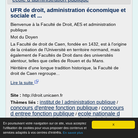
UFR de droit, administration économique et
sociale et ...
Bienvenue à la Faculté de Droit, AES et administration
publique
Mot du Doyen
La Faculté de droit de Caen, fondée en 1432, est à l'origine
de la création de l'Université en territoire normand, mais
également de Facultés de Droit dans des universités
alentour, telles que celles de Rouen et du Mans.
Héritière d'une longue tradition historique, la Faculté de
droit de Caen regroupe...
Lire la suite
Site :
http://droit.unicaen.fr
institut de l administration publique
Thèmes liés :
/
concours d'entree fonction publique
concours
/
d entree fonction publique
ecole nationale d
/
administration publique
ecole d administration
/
En poursuivant votre navigation sur ce site, vous acceptez
publique
X
l'utilisation de cookies pour vous proposer des contenus et
services adaptés à vos centres d'intérêts.
En savoir plus
Les « emplois fonctionnels » de la