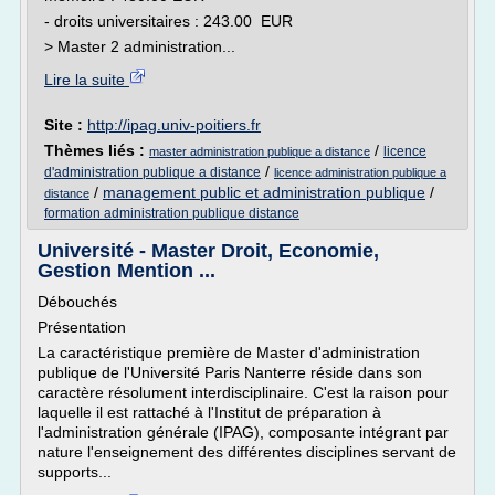
- droits universitaires : 243.00 EUR
> Master 2 administration...
Lire la suite
Site :
http://ipag.univ-poitiers.fr
Thèmes liés :
/
licence
master administration publique a distance
/
d'administration publique a distance
licence administration publique a
/
management public et administration publique
/
distance
formation administration publique distance
Université - Master Droit, Economie,
Gestion Mention ...
Débouchés
Présentation
La caractéristique première de Master d'administration
publique de l'Université Paris Nanterre réside dans son
caractère résolument interdisciplinaire. C'est la raison pour
laquelle il est rattaché à l'Institut de préparation à
l'administration générale (IPAG), composante intégrant par
nature l'enseignement des différentes disciplines servant de
supports...