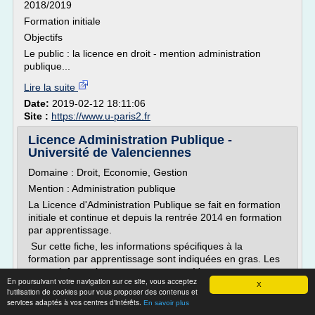
2018/2019
Formation initiale
Objectifs
Le public : la licence en droit - mention administration
publique...
Lire la suite
Date:
2019-02-12 18:11:06
Site :
https://www.u-paris2.fr
Licence Administration Publique -
Université de Valenciennes
Domaine : Droit, Economie, Gestion
Mention : Administration publique
La Licence d'Administration Publique se fait en formation
initiale et continue et depuis la rentrée 2014 en formation
par apprentissage.
Sur cette fiche, les informations spécifiques à la
formation par apprentissage sont indiquées en gras. Les
autres informations sont communes. Vous pouvez
En poursuivant votre navigation sur ce site, vous acceptez
consulter directement la fiche...
X
l'utilisation de cookies pour vous proposer des contenus et
services adaptés à vos centres d'intérêts.
En savoir plus
Lire la suite