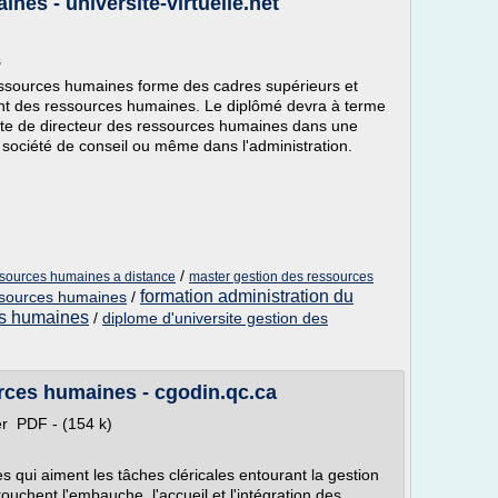
nes - universite-virtuelle.net
s
essources humaines forme des cadres supérieurs et
nt des ressources humaines. Le diplômé devra à terme
ste de directeur des ressources humaines dans une
 société de conseil ou même dans l'administration.
/
ssources humaines a distance
master gestion des ressources
formation administration du
ssources humaines
/
es humaines
/
diplome d'universite gestion des
rces humaines - cgodin.qc.ca
r PDF - (154 k)
qui aiment les tâches cléricales entourant la gestion
uchent l'embauche, l'accueil et l'intégration des