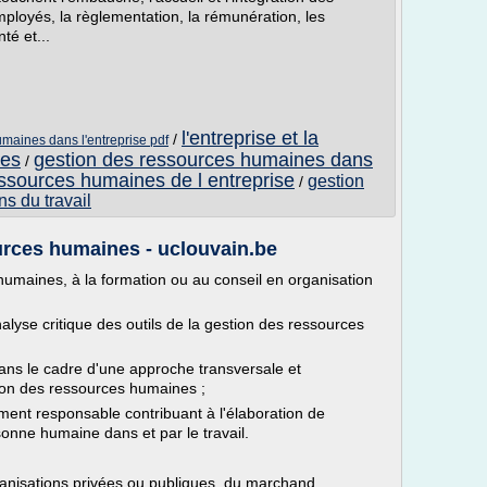
ployés, la règlementation, la rémunération, les
té et...
l'entreprise et la
/
umaines dans l'entreprise pdf
nes
gestion des ressources humaines dans
/
ssources humaines de l entreprise
gestion
/
s du travail
urces humaines - uclouvain.be
humaines, à la formation ou au conseil en organisation
lyse critique des outils de la gestion des ressources
 dans le cadre d'une approche transversale et
stion des ressources humaines ;
ment responsable contribuant à l'élaboration de
sonne humaine dans et par le travail.
ganisations privées ou publiques, du marchand...