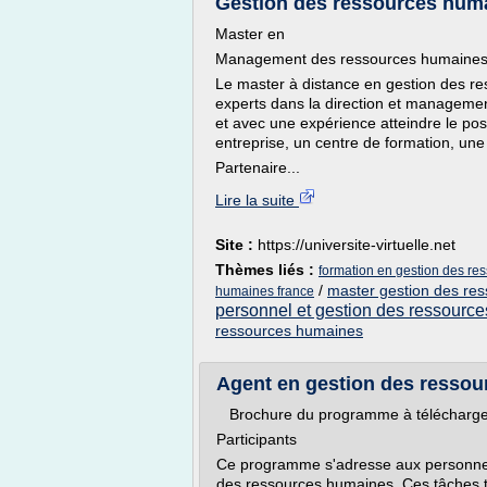
Gestion des ressources humai
Master en
Management des ressources humaine
Le master à distance en gestion des r
experts dans la direction et manageme
et avec une expérience atteindre le po
entreprise, un centre de formation, une
Partenaire...
Lire la suite
Site :
https://universite-virtuelle.net
Thèmes liés :
formation en gestion des re
/
master gestion des re
humaines france
personnel et gestion des ressourc
ressources humaines
Agent en gestion des ressou
Brochure du programme à télécharge
Participants
Ce programme s'adresse aux personnes 
des ressources humaines. Ces tâches to