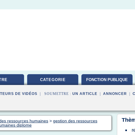
TRE
CATEGORIE
FONCTION PUBLIQUE
TEURS DE VIDÉOS
| SOUMETTRE :
UN ARTICLE
|
ANNONCER
|
Thèm
n des ressources humaines
>
gestion des ressources
humaines diplome
r