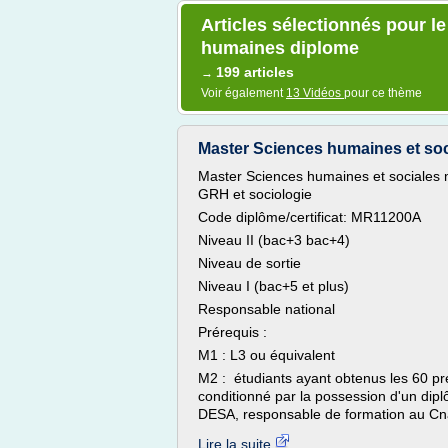
Articles sélectionnés pour l
humaines diplome
199 articles
→
Voir également
13 Vidéos
pour ce thème
Master Sciences humaines et soci
Master Sciences humaines et sociales
GRH et sociologie
Code diplôme/certificat: MR11200A
Niveau II (bac+3 bac+4)
Niveau de sortie
Niveau I (bac+5 et plus)
Responsable national
Prérequis :
M1 : L3 ou équivalent
M2 : étudiants ayant obtenus les 60 pre
conditionné par la possession d'un dipl
DESA, responsable de formation au Cn
Lire la suite