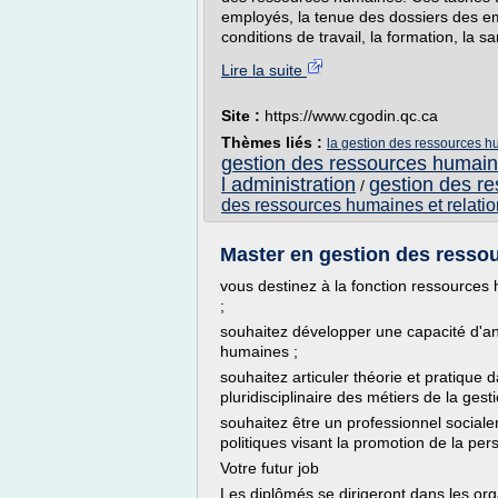
employés, la tenue des dossiers des em
conditions de travail, la formation, la san
Lire la suite
Site :
https://www.cgodin.qc.ca
Thèmes liés :
la gestion des ressources h
gestion des ressources humai
l administration
gestion des re
/
des ressources humaines et relation
Master en gestion des resso
vous destinez à la fonction ressources 
;
souhaitez développer une capacité d'ana
humaines ;
souhaitez articuler théorie et pratique
pluridisciplinaire des métiers de la ge
souhaitez être un professionnel sociale
politiques visant la promotion de la per
Votre futur job
Les diplômés se dirigeront dans les or