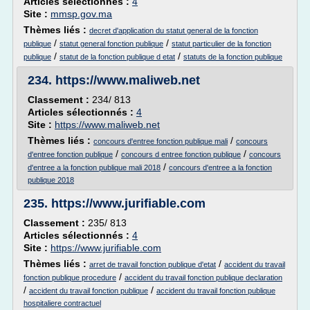
Articles sélectionnés :
4
Site :
mmsp.gov.ma
Thèmes liés :
decret d'application du statut general de la fonction
/
/
publique
statut general fonction publique
statut particulier de la fonction
/
/
publique
statut de la fonction publique d etat
statuts de la fonction publique
234.
https://www.maliweb.net
Classement :
234/ 813
Articles sélectionnés :
4
Site :
https://www.maliweb.net
Thèmes liés :
/
concours d'entree fonction publique mali
concours
/
/
d'entree fonction publique
concours d entree fonction publique
concours
/
d'entree a la fonction publique mali 2018
concours d'entree a la fonction
publique 2018
235.
https://www.jurifiable.com
Classement :
235/ 813
Articles sélectionnés :
4
Site :
https://www.jurifiable.com
Thèmes liés :
/
arret de travail fonction publique d'etat
accident du travail
/
fonction publique procedure
accident du travail fonction publique declaration
/
/
accident du travail fonction publique
accident du travail fonction publique
hospitaliere contractuel