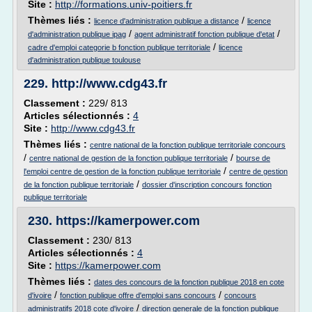
Site :
http://formations.univ-poitiers.fr
Thèmes liés :
/
licence d'administration publique a distance
licence
/
/
d'administration publique ipag
agent administratif fonction publique d'etat
/
cadre d'emploi categorie b fonction publique territoriale
licence
d'administration publique toulouse
229.
http://www.cdg43.fr
Classement :
229/ 813
Articles sélectionnés :
4
Site :
http://www.cdg43.fr
Thèmes liés :
centre national de la fonction publique territoriale concours
/
/
centre national de gestion de la fonction publique territoriale
bourse de
/
l'emploi centre de gestion de la fonction publique territoriale
centre de gestion
/
de la fonction publique territoriale
dossier d'inscription concours fonction
publique territoriale
230.
https://kamerpower.com
Classement :
230/ 813
Articles sélectionnés :
4
Site :
https://kamerpower.com
Thèmes liés :
dates des concours de la fonction publique 2018 en cote
/
/
d'ivoire
fonction publique offre d'emploi sans concours
concours
/
administratifs 2018 cote d'ivoire
direction generale de la fonction publique