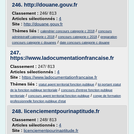
246.
http://douane.gouv.fr
Classement :
246/ 813
Articles sélectionnés :
4
Site :
http://douane.gouv.fr
Thèmes liés :
/
calendrier concours categorie c 2018
concours
/
/
administratif categorie c 2018
concours categorie c 2018
preparation
/
concours categorie c douanes
date concours categorie c douane
247.
https://www.ladocumentationfrancaise.fr
Classement :
247/ 813
Articles sélectionnés :
4
Site :
https://www.ladocumentationfrancaise.fr
Thèmes liés :
/
statut agent territorial fonction publique
loi portant statut
/
de la fonction publique territoriale
concours d'entree fonction publique
/
/
territoriale
concours agent territorial fonction publique
conge de formation
professionnelle fonction publique d'etat
248.
licenciementpourinaptitude.fr
Classement :
248/ 813
Articles sélectionnés :
4
Site :
licenciementpourinaptitude.fr