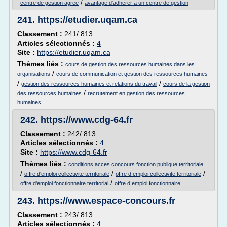
/
centre de gestion agree
avantage d'adherer a un centre de gestion
241.
https://etudier.uqam.ca
Classement :
241/ 813
Articles sélectionnés :
4
Site :
https://etudier.uqam.ca
Thèmes liés :
cours de gestion des ressources humaines dans les
/
organisations
cours de communication et gestion des ressources humaines
/
/
gestion des ressources humaines et relations du travail
cours de la gestion
/
des ressources humaines
recrutement en gestion des ressources
humaines
242.
https://www.cdg-64.fr
Classement :
242/ 813
Articles sélectionnés :
4
Site :
https://www.cdg-64.fr
Thèmes liés :
conditions acces concours fonction publique territoriale
/
/
/
offre d'emploi collectivite territoriale
offre d emploi collectivite territoriale
/
offre d'emploi fonctionnaire territorial
offre d emploi fonctionnaire
243.
https://www.espace-concours.fr
Classement :
243/ 813
Articles sélectionnés :
4