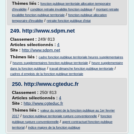
Thèmes liés :
fonction publique territoriale allocation temporaire
/
/
d'invalidite
condition retraite invalidite fonction publique
montant retraite
/
invalidite fonction publique territoriale
fonction publique allocation
/
temporaire d'invalidite
retraite fonction publique d'etat
249.
http://www.sdpm.net
Classement :
249/ 813
Articles sélectionnés :
4
Site :
http://www.sdpm.net
Thèmes liés :
cadre fonction publique territoriale heures supplementaires
/
/
heures supplementaires fonction publique territoriale
heure supplementaire
/
/
dans la fonction publique
travail dimanche fonction publique territoriale
cadres d emplois de la fonction publique territoriale
250.
http://www.cgteduc.fr
Classement :
250/ 813
Articles sélectionnés :
4
Site :
http://www.cgteduc.fr
Thèmes liés :
valeur du point de la fonction publique au 1er fevrier
/
/
2017
fonction publique territoriale rupture conventionnelle
fonction
/
publique rupture conventionnelle
agent contractuel fonction publique
/
territorial
indice majore de la fonction publique