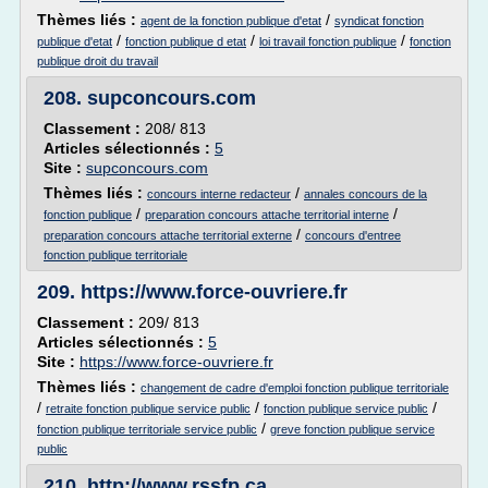
Thèmes liés :
/
agent de la fonction publique d'etat
syndicat fonction
/
/
/
publique d'etat
fonction publique d etat
loi travail fonction publique
fonction
publique droit du travail
208.
supconcours.com
Classement :
208/ 813
Articles sélectionnés :
5
Site :
supconcours.com
Thèmes liés :
/
concours interne redacteur
annales concours de la
/
/
fonction publique
preparation concours attache territorial interne
/
preparation concours attache territorial externe
concours d'entree
fonction publique territoriale
209.
https://www.force-ouvriere.fr
Classement :
209/ 813
Articles sélectionnés :
5
Site :
https://www.force-ouvriere.fr
Thèmes liés :
changement de cadre d'emploi fonction publique territoriale
/
/
/
retraite fonction publique service public
fonction publique service public
/
fonction publique territoriale service public
greve fonction publique service
public
210.
http://www.rssfp.ca