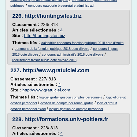
/
publiques
concours categorie b secretaire administratif
226.
http://huntingsites.biz
Classement :
226/ 813
Articles sélectionnés :
4
Site :
http://huntingsites.biz
Thèmes liés :
calendrier concours fonction publique 2018 cote d'ivoire
/
/
concours de la fonction publique 2018 cote d'ivoire
concours impots
/
/
2018 cote d'ivoire
concours administratifs 2018 cote d'ivoire
recrutement tresor public cote d'ivoire 2018
227.
http://www.gratuiciel.com
Classement :
227/ 813
Articles sélectionnés :
4
Site :
http://www.gratuiciel.com
Thèmes liés :
/
logiciel gratuit gestion comptes personnels
logiciel gratuit
/
/
gestion personnel
gestion de compte personnel gratuit
logiciel gratuit
/
gestion personnel excel
logiciel gestion de compte personnel
228.
http://formations.univ-poitiers.fr
Classement :
228/ 813
Articles sélectionnés :
4