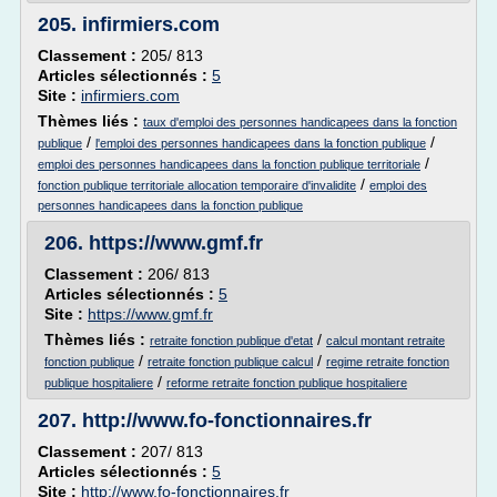
205.
infirmiers.com
Classement :
205/ 813
Articles sélectionnés :
5
Site :
infirmiers.com
Thèmes liés :
taux d'emploi des personnes handicapees dans la fonction
/
/
publique
l'emploi des personnes handicapees dans la fonction publique
/
emploi des personnes handicapees dans la fonction publique territoriale
/
fonction publique territoriale allocation temporaire d'invalidite
emploi des
personnes handicapees dans la fonction publique
206.
https://www.gmf.fr
Classement :
206/ 813
Articles sélectionnés :
5
Site :
https://www.gmf.fr
Thèmes liés :
/
retraite fonction publique d'etat
calcul montant retraite
/
/
fonction publique
retraite fonction publique calcul
regime retraite fonction
/
publique hospitaliere
reforme retraite fonction publique hospitaliere
207.
http://www.fo-fonctionnaires.fr
Classement :
207/ 813
Articles sélectionnés :
5
Site :
http://www.fo-fonctionnaires.fr