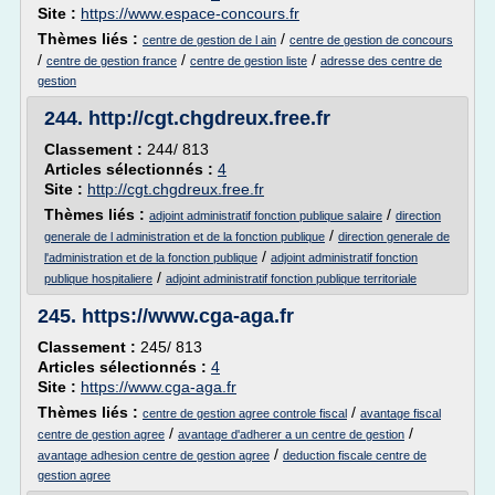
Site :
https://www.espace-concours.fr
Thèmes liés :
/
centre de gestion de l ain
centre de gestion de concours
/
/
/
centre de gestion france
centre de gestion liste
adresse des centre de
gestion
244.
http://cgt.chgdreux.free.fr
Classement :
244/ 813
Articles sélectionnés :
4
Site :
http://cgt.chgdreux.free.fr
Thèmes liés :
/
adjoint administratif fonction publique salaire
direction
/
generale de l administration et de la fonction publique
direction generale de
/
l'administration et de la fonction publique
adjoint administratif fonction
/
publique hospitaliere
adjoint administratif fonction publique territoriale
245.
https://www.cga-aga.fr
Classement :
245/ 813
Articles sélectionnés :
4
Site :
https://www.cga-aga.fr
Thèmes liés :
/
centre de gestion agree controle fiscal
avantage fiscal
/
/
centre de gestion agree
avantage d'adherer a un centre de gestion
/
avantage adhesion centre de gestion agree
deduction fiscale centre de
gestion agree