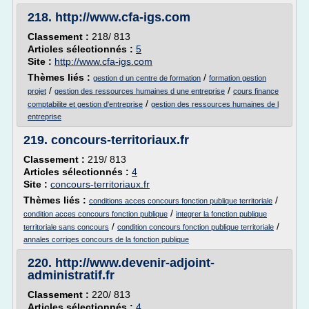
218.
http://www.cfa-igs.com
Classement :
218/ 813
Articles sélectionnés :
5
Site :
http://www.cfa-igs.com
Thèmes liés :
/
gestion d un centre de formation
formation gestion
/
/
projet
gestion des ressources humaines d une entreprise
cours finance
/
comptabilite et gestion d'entreprise
gestion des ressources humaines de l
entreprise
219.
concours-territoriaux.fr
Classement :
219/ 813
Articles sélectionnés :
4
Site :
concours-territoriaux.fr
Thèmes liés :
/
conditions acces concours fonction publique territoriale
/
condition acces concours fonction publique
integrer la fonction publique
/
/
territoriale sans concours
condition concours fonction publique territoriale
annales corriges concours de la fonction publique
220.
http://www.devenir-adjoint-
administratif.fr
Classement :
220/ 813
Articles sélectionnés :
4