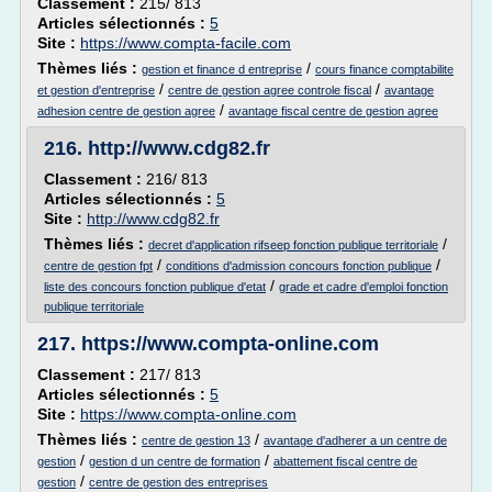
Classement :
215/ 813
Articles sélectionnés :
5
Site :
https://www.compta-facile.com
Thèmes liés :
/
gestion et finance d entreprise
cours finance comptabilite
/
/
et gestion d'entreprise
centre de gestion agree controle fiscal
avantage
/
adhesion centre de gestion agree
avantage fiscal centre de gestion agree
216.
http://www.cdg82.fr
Classement :
216/ 813
Articles sélectionnés :
5
Site :
http://www.cdg82.fr
Thèmes liés :
/
decret d'application rifseep fonction publique territoriale
/
/
centre de gestion fpt
conditions d'admission concours fonction publique
/
liste des concours fonction publique d'etat
grade et cadre d'emploi fonction
publique territoriale
217.
https://www.compta-online.com
Classement :
217/ 813
Articles sélectionnés :
5
Site :
https://www.compta-online.com
Thèmes liés :
/
centre de gestion 13
avantage d'adherer a un centre de
/
/
gestion
gestion d un centre de formation
abattement fiscal centre de
/
gestion
centre de gestion des entreprises