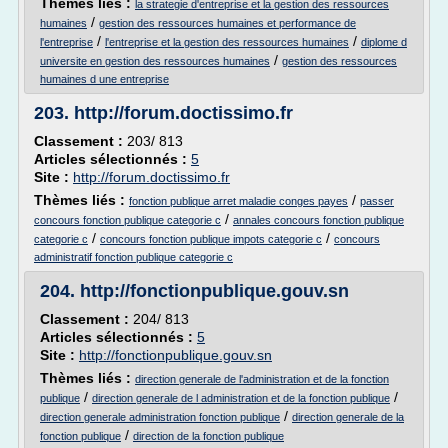
Thèmes liés :
la strategie d'entreprise et la gestion des ressources
/
humaines
gestion des ressources humaines et performance de
/
/
l'entreprise
l'entreprise et la gestion des ressources humaines
diplome d
/
universite en gestion des ressources humaines
gestion des ressources
humaines d une entreprise
203.
http://forum.doctissimo.fr
Classement :
203/ 813
Articles sélectionnés :
5
Site :
http://forum.doctissimo.fr
Thèmes liés :
/
fonction publique arret maladie conges payes
passer
/
concours fonction publique categorie c
annales concours fonction publique
/
/
categorie c
concours fonction publique impots categorie c
concours
administratif fonction publique categorie c
204.
http://fonctionpublique.gouv.sn
Classement :
204/ 813
Articles sélectionnés :
5
Site :
http://fonctionpublique.gouv.sn
Thèmes liés :
direction generale de l'administration et de la fonction
/
/
publique
direction generale de l administration et de la fonction publique
/
direction generale administration fonction publique
direction generale de la
/
fonction publique
direction de la fonction publique