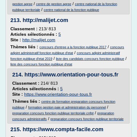
/
/
gestion agree
centre de gestion agree
centre national de la fonction
/
publique territoriale
centre national de la fonction publique
213.
http://malijet.com
Classement :
213/ 813
Articles sélectionnés :
5
Site :
http://malijet.com
Thèmes liés :
/
concours d'entree a la fonction publique 2017
concours
/
adjoint administratif fonction publique d'etat
concours adjoint administratif
/
/
fonction publique d'etat 2019
liste des candidats concours fonction publique
liste des concours fonction publique d'etat
214.
https://www.orientation-pour-tous.fr
Classement :
214/ 813
Articles sélectionnés :
5
Site :
https://www.orientation-pour-tous.fr
Thèmes liés :
centre de formation preparation concours fonction
/
/
publique
formation gestion paie et administration du personnel
/
preparation concours fonction publique territoriale cnfpt
preparation
/
concours administratifs
preparation concours fonction publique territoriale
215.
https://www.compta-facile.com