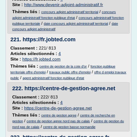
Site :
http://www.devenir-adjoint-administratif.fr
Thèmes liés :
/
concours adjoint administratif territorial
concours
/
adjoint administratif fonction publique d'etat
concours administratif fonction
/
/
publique territoriale
date concours adjoint administratif territorial
date
concours adjoint administratif
221.
https://fr.jobted.com
Classement :
221/ 813
Articles sélectionnés :
4
Site :
https://fr.jobted.com
Thèmes liés :
/
centre de gestion de la cote d'or
fonction publique
/
/
territoriale offre d'emploi
travaux public offre d'emploi
offre d emploi travaux
/
public
agent administratif fonction publique d'etat
222.
https://centre-de-gestion-agree.net
Classement :
222/ 813
Articles sélectionnés :
4
Site :
https://centre-de-gestion-agree.net
Thèmes liés :
/
centre de gestion agree
centre de recherche en
/
/
gestion
centre de gestion agree nord pas de calais
centre de gestion du
/
nord pas de calais
centre de gestion basse normandie