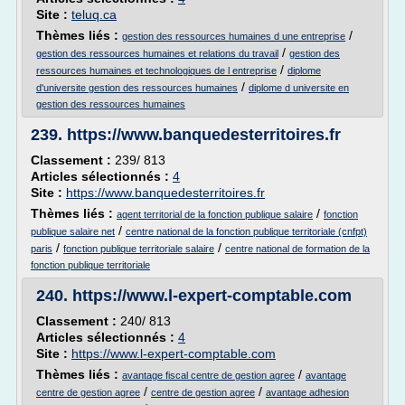
Site :
teluq.ca
Thèmes liés :
/
gestion des ressources humaines d une entreprise
/
gestion des ressources humaines et relations du travail
gestion des
/
ressources humaines et technologiques de l entreprise
diplome
/
d'universite gestion des ressources humaines
diplome d universite en
gestion des ressources humaines
239.
https://www.banquedesterritoires.fr
Classement :
239/ 813
Articles sélectionnés :
4
Site :
https://www.banquedesterritoires.fr
Thèmes liés :
/
agent territorial de la fonction publique salaire
fonction
/
publique salaire net
centre national de la fonction publique territoriale (cnfpt)
/
/
paris
fonction publique territoriale salaire
centre national de formation de la
fonction publique territoriale
240.
https://www.l-expert-comptable.com
Classement :
240/ 813
Articles sélectionnés :
4
Site :
https://www.l-expert-comptable.com
Thèmes liés :
/
avantage fiscal centre de gestion agree
avantage
/
/
centre de gestion agree
centre de gestion agree
avantage adhesion