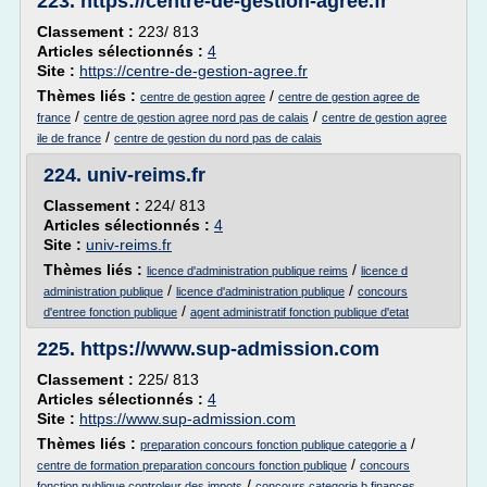
223.
https://centre-de-gestion-agree.fr
Classement :
223/ 813
Articles sélectionnés :
4
Site :
https://centre-de-gestion-agree.fr
Thèmes liés :
/
centre de gestion agree
centre de gestion agree de
/
/
france
centre de gestion agree nord pas de calais
centre de gestion agree
/
ile de france
centre de gestion du nord pas de calais
224.
univ-reims.fr
Classement :
224/ 813
Articles sélectionnés :
4
Site :
univ-reims.fr
Thèmes liés :
/
licence d'administration publique reims
licence d
/
/
administration publique
licence d'administration publique
concours
/
d'entree fonction publique
agent administratif fonction publique d'etat
225.
https://www.sup-admission.com
Classement :
225/ 813
Articles sélectionnés :
4
Site :
https://www.sup-admission.com
Thèmes liés :
/
preparation concours fonction publique categorie a
/
centre de formation preparation concours fonction publique
concours
/
fonction publique controleur des impots
concours categorie b finances