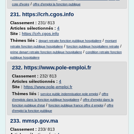
/
cote d'ivoire
offre d'emploi la fonction publique
231.
https://crh.cgos.info
Classement :
231/ 813
Articles sélectionnés :
4
Site :
https://crh.cgos.info
Thèmes liés :
/
depart retraite fonction publique hospitaliere
montant
/
/
retraite fonction publique hospitaliere
fonction publique hospitaliere retraite
/
prime depart retraite fonction publique hospitaliere
condition retraite fonction
publique hospitaliere
232.
https://www.pole-emploi.fr
Classement :
232/ 813
Articles sélectionnés :
4
Site :
https://www.pole-emploi.fr
Thèmes liés :
/
service public indemnisation pole emploi
offre
/
d'emplois dans la fonction publique hospitaliere
offre d'emploi dans la
/
/
fonction publique d'etat
fonction publique france offre d emploi
offre
d'emploi la fonction publique
233.
mmsp.gov.ma
Classement :
233/ 813