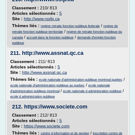
Classement :
210/ 813
Articles sélectionnés :
5
Site :
http://www.rssfp.ca
Thèmes liés :
/
regime retraite fonction publique federale
regime de
/
retraite fonction publique territoriale
regime de retraite fonction publique du
/
/
canada
accueil dans la fonction publique
demande d'emploi fonction
publique
211.
http://www.assnat.qc.ca
Classement :
211/ 813
Articles sélectionnés :
5
Site :
http://www.assnat.qc.ca
Thèmes liés :
/
ecole nationale d'administration publique montreal quebec
/
ecole nationale d'administration publique au quebec
ecole nationale
/
/
d'administration publique montreal
ecole nationale d administration publique
ecole d administration publique
212.
https://www.societe.com
Classement :
212/ 813
Articles sélectionnés :
5
Site :
https://www.societe.com
Thèmes liés :
/
centre d information et de gestion
inscription centre de