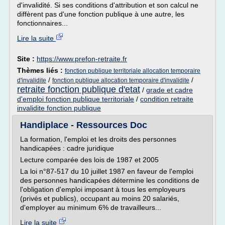
d'invalidité. Si ses conditions d'attribution et son calcul ne
diffèrent pas d'une fonction publique à une autre, les
fonctionnaires...
Lire la suite
Site :
https://www.prefon-retraite.fr
Thèmes liés :
fonction publique territoriale allocation temporaire
/
/
d'invalidite
fonction publique allocation temporaire d'invalidite
retraite fonction publique d'etat
/
grade et cadre
d'emploi fonction publique territoriale
/
condition retraite
invalidite fonction publique
Handiplace - Ressources Doc
La formation, l'emploi et les droits des personnes
handicapées : cadre juridique
Lecture comparée des lois de 1987 et 2005
La loi n°87-517 du 10 juillet 1987 en faveur de l'emploi
des personnes handicapées détermine les conditions de
l'obligation d'emploi imposant à tous les employeurs
(privés et publics), occupant au moins 20 salariés,
d'employer au minimum 6% de travailleurs...
Lire la suite