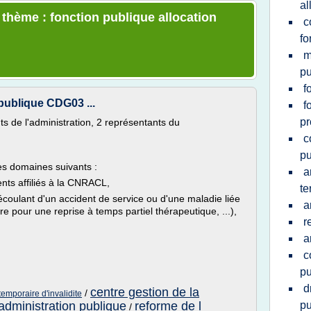
al
 thème : fonction publique allocation
c
fo
m
pu
f
 publique CDG03 ...
f
pr
s de l'administration, 2 représentants du
c
pu
es domaines suivants :
a
ents affiliés à la CNRACL,
te
écoulant d'un accident de service ou d'une maladie liée
a
ire pour une reprise à temps partiel thérapeutique, ...),
r
a
c
pu
d
centre gestion de la
/
temporaire d'invalidite
'administration publique
reforme de l
pu
/