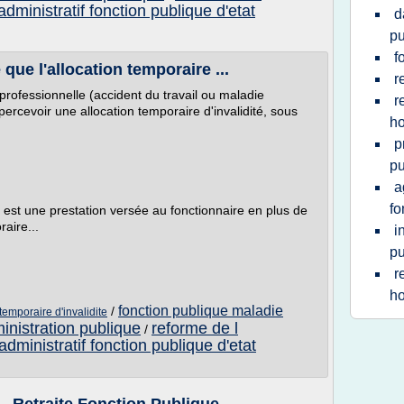
administratif fonction publique d'etat
d
pu
f
que l'allocation temporaire ...
r
 professionnelle (accident du travail ou maladie
r
percevoir une allocation temporaire d'invalidité, sous
ho
p
pu
a
fo
I) est une prestation versée au fonctionnaire en plus de
raire...
i
pu
r
ho
fonction publique maladie
/
temporaire d'invalidite
inistration publique
reforme de l
/
administratif fonction publique d'etat