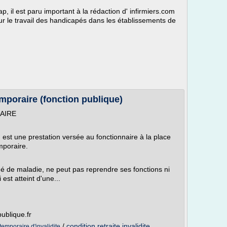
, il est paru important à la rédaction d' infirmiers.com
sur le travail des handicapés dans les établissements de
emporaire (fonction publique)
RAIRE
T) est une prestation versée au fonctionnaire à la place
mporaire.
ngé de maladie, ne peut pas reprendre ses fonctions ni
 est atteint d'une...
publique.fr
/
condition retraite invalidite
temporaire d'invalidite