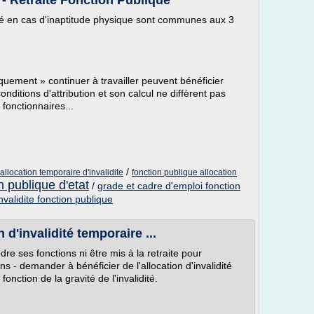
? - Retraite Fonction Publique
dité en cas d'inaptitude physique sont communes aux 3
uement » continuer à travailler peuvent bénéficier
conditions d'attribution et son calcul ne diffèrent pas
 fonctionnaires...
/
 allocation temporaire d'invalidite
fonction publique allocation
on publique d'etat
/
grade et cadre d'emploi fonction
invalidite fonction publique
 d'invalidité temporaire ...
re ses fonctions ni être mis à la retraite pour
ons - demander à bénéficier de l'allocation d'invalidité
onction de la gravité de l'invalidité.