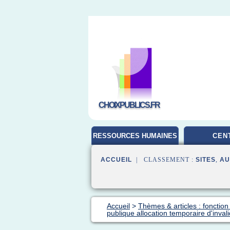
CHOIXPUBLICS.FR
RESSOURCES HUMAINES
CEN
ACCUEIL
| CLASSEMENT :
SITES
,
AU
Accueil
>
Thèmes & articles : fonction
publique allocation temporaire d'invali