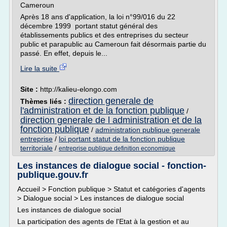
Cameroun
Après 18 ans d'application, la loi n°99/016 du 22
décembre 1999 portant statut général des
établissements publics et des entreprises du secteur
public et parapublic au Cameroun fait désormais partie du
passé. En effet, depuis le...
Lire la suite
Site :
http://kalieu-elongo.com
direction generale de
Thèmes liés :
l'administration et de la fonction publique
/
direction generale de l administration et de la
fonction publique
/
administration publique generale
entreprise
/
loi portant statut de la fonction publique
territoriale
/
entreprise publique definition economique
Les instances de dialogue social - fonction-
publique.gouv.fr
Accueil > Fonction publique > Statut et catégories d'agents
> Dialogue social > Les instances de dialogue social
Les instances de dialogue social
La participation des agents de l'Etat à la gestion et au