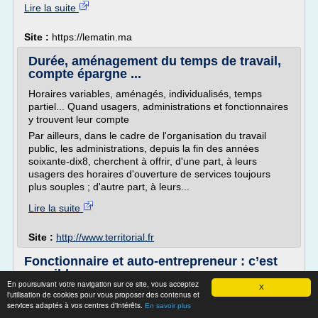
Lire la suite
Site :
https://lematin.ma
Durée, aménagement du temps de travail,
compte épargne ...
Horaires variables, aménagés, individualisés, temps
partiel... Quand usagers, administrations et fonctionnaires
y trouvent leur compte
Par ailleurs, dans le cadre de l'organisation du travail
public, les administrations, depuis la fin des années
soixante-dix8, cherchent à offrir, d'une part, à leurs
usagers des horaires d'ouverture de services toujours
plus souples ; d'autre part, à leurs...
Lire la suite
Site :
http://www.territorial.fr
Fonctionnaire et auto-entrepreneur : c’est
possible
En poursuivant votre navigation sur ce site, vous acceptez
X
Le Portail N°1 des auto-entrepreneurs
l'utilisation de cookies pour vous proposer des contenus et
services adaptés à vos centres d'intérêts.
En savoir plus
Peut-on être auto-entrepreneur et fonctionnaire ?