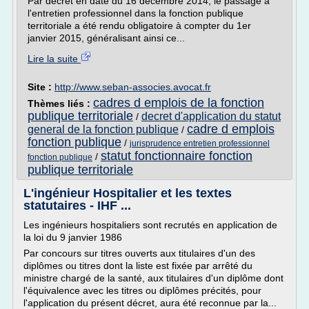
Par décret en date du 16 décembre 2014, le passage à
l'entretien professionnel dans la fonction publique
territoriale a été rendu obligatoire à compter du 1er
janvier 2015, généralisant ainsi ce...
Lire la suite
Site :
http://www.seban-associes.avocat.fr
cadres d emplois de la fonction
Thèmes liés :
publique territoriale
decret d'application du statut
/
cadre d emplois
general de la fonction publique
/
fonction publique
/
jurisprudence entretien professionnel
statut fonctionnaire fonction
/
fonction publique
publique territoriale
L'ingénieur Hospitalier et les textes
statutaires - IHF ...
Les ingénieurs hospitaliers sont recrutés en application de
la loi du 9 janvier 1986
Par concours sur titres ouverts aux titulaires d'un des
diplômes ou titres dont la liste est fixée par arrêté du
ministre chargé de la santé, aux titulaires d'un diplôme dont
l'équivalence avec les titres ou diplômes précités, pour
l'application du présent décret, aura été reconnue par la...