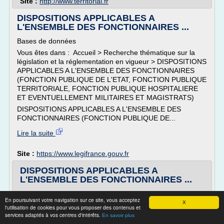
Site :
http://www.territorial.fr
DISPOSITIONS APPLICABLES A
L'ENSEMBLE DES FONCTIONNAIRES ...
Bases de données
Vous êtes dans : Accueil > Recherche thématique sur la
législation et la réglementation en vigueur > DISPOSITIONS
APPLICABLES A L'ENSEMBLE DES FONCTIONNAIRES
(FONCTION PUBLIQUE DE L'ETAT, FONCTION PUBLIQUE
TERRITORIALE, FONCTION PUBLIQUE HOSPITALIERE
ET EVENTUELLEMENT MILITAIRES ET MAGISTRATS)
DISPOSITIONS APPLICABLES A L'ENSEMBLE DES
FONCTIONNAIRES (FONCTION PUBLIQUE DE...
Lire la suite
Site :
https://www.legifrance.gouv.fr
DISPOSITIONS APPLICABLES A
L'ENSEMBLE DES FONCTIONNAIRES ...
Bases de données
En poursuivant votre navigation sur ce site, vous acceptez
X
Vous êtes dans : Accueil > Recherche thématique sur la
l'utilisation de cookies pour vous proposer des contenus et
législation et la réglementation en vigueur >
services adaptés à vos centres d'intérêts.
En savoir plus
DISPOSITIONS APPLICABLES A L'ENSEMBLE DES