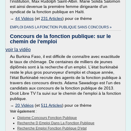
l'institution, Max Rudolph Saint-Albin. Marie Solida Salomon
est ainsi devenue la première femme dirigeante d'un
syndicat de la fonction publique en Haïti.
→
44 Vidéos
(et
231 Articles
) pour ce thème
EMPLOI DANS LA FONCTION PUBLIQUE SANS CONCOURS »
Concours de la fonction publique: sur le
chemin de l'emploi
voir la vidéo
Au Burkina Faso, il est difficile de connaître avec exactitude
le taux de chômage. De centaines de milliers de jeunes
diplômés sont à la recherche d'un emploi. L'état burkinabé
reste le plus gros pourvoyeur d'emploi et chaque année,
l'état Burkinabé recrute des agents de la fonction publique à
travers des concours directs. Adama Sawadogo est l'un des
candidats aux concours de la fonction publique de 2013.
Droit Libre TV l'a suivi sur le chemin de l'emploi à la fonction
publique.
→
20 Vidéos
(et
511 Articles
) pour ce thème
Voir également
:
Diplome Concours Fonction Publique
Recherche D Emploi Dans La Fonction Publique
Recherche Emploi Fonction Publique D'etat