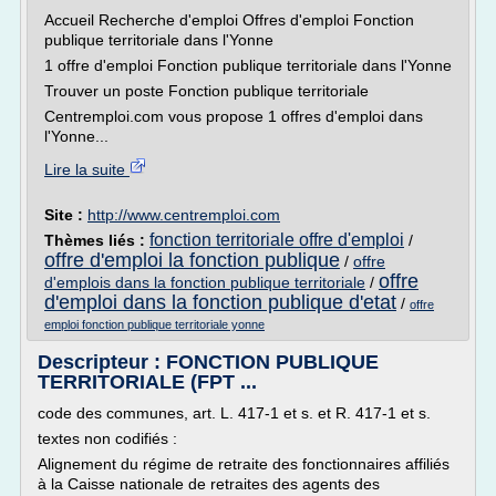
Accueil Recherche d'emploi Offres d'emploi Fonction
publique territoriale dans l'Yonne
1 offre d'emploi Fonction publique territoriale dans l'Yonne
Trouver un poste Fonction publique territoriale
Centremploi.com vous propose 1 offres d'emploi dans
l'Yonne...
Lire la suite
Site :
http://www.centremploi.com
fonction territoriale offre d'emploi
Thèmes liés :
/
offre d'emploi la fonction publique
/
offre
offre
d'emplois dans la fonction publique territoriale
/
d'emploi dans la fonction publique d'etat
/
offre
emploi fonction publique territoriale yonne
Descripteur : FONCTION PUBLIQUE
TERRITORIALE (FPT ...
code des communes, art. L. 417-1 et s. et R. 417-1 et s.
textes non codifiés :
Alignement du régime de retraite des fonctionnaires affiliés
à la Caisse nationale de retraites des agents des