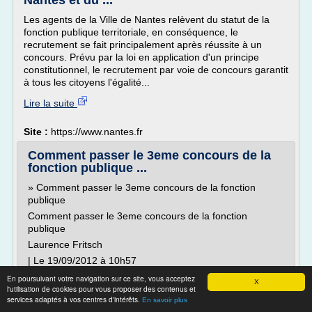
Nantes et du ...
Les agents de la Ville de Nantes relèvent du statut de la
fonction publique territoriale, en conséquence, le
recrutement se fait principalement après réussite à un
concours. Prévu par la loi en application d'un principe
constitutionnel, le recrutement par voie de concours garantit
à tous les citoyens l'égalité...
Lire la suite
Site :
https://www.nantes.fr
Comment passer le 3eme concours de la
fonction publique ...
» Comment passer le 3eme concours de la fonction
publique
Comment passer le 3eme concours de la fonction
publique
Laurence Fritsch
| Le 19/09/2012 à 10h57
Vous avez exercé une activité professionnelle, vous
En poursuivant votre navigation sur ce site, vous acceptez
X
l'utilisation de cookies pour vous proposer des contenus et
souhaitez changer d'orientation ou de région, sortir d'une
services adaptés à vos centres d'intérêts.
période de chômage... Pourquoi ne pas tenter le
En savoir plus