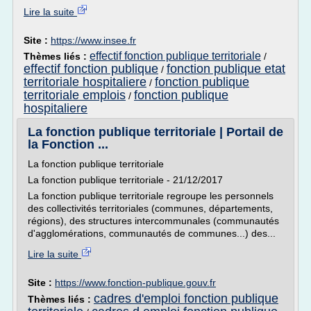
Lire la suite
Site :
https://www.insee.fr
effectif fonction publique territoriale
Thèmes liés :
/
effectif fonction publique
fonction publique etat
/
territoriale hospitaliere
fonction publique
/
territoriale emplois
fonction publique
/
hospitaliere
La fonction publique territoriale | Portail de
la Fonction ...
La fonction publique territoriale
La fonction publique territoriale - 21/12/2017
La fonction publique territoriale regroupe les personnels
des collectivités territoriales (communes, départements,
régions), des structures intercommunales (communautés
d'agglomérations, communautés de communes...) des...
Lire la suite
Site :
https://www.fonction-publique.gouv.fr
cadres d'emploi fonction publique
Thèmes liés :