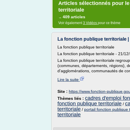
Articles sélectionnés pour l
territoriale
409 articles
→
Voir également
3 Vidéos
pour ce thème
La fonction publique territoriale | 
La fonction publique territoriale
La fonction publique territoriale - 21/1
La fonction publique territoriale regroup
(communes, départements, régions), d
d'agglomérations, communautés de com
Lire la suite
Site :
https://www.fonction-publique.gou
cadres d'emploi fonc
Thèmes liés :
fonction publique territoriale
ca
/
territoriale
/
portail fonction publique t
territoriale