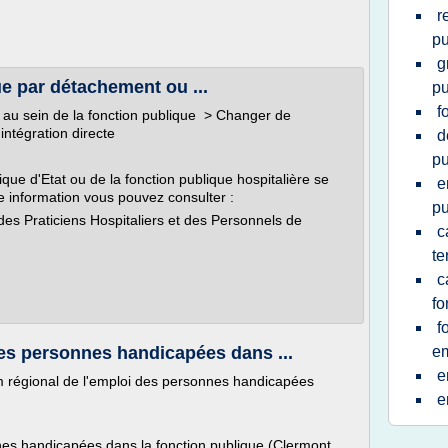
r
pu
g
e par détachement ou ...
pu
f
r au sein de la fonction publique > Changer de
ntégration directe
d
pu
que d'Etat ou de la fonction publique hospitalière se
e
te information vous pouvez consulter :
pu
 des Praticiens Hospitaliers et des Personnels de
c
te
c
fo
f
es personnes handicapées dans ...
em
e
régional de l'emploi des personnes handicapées
e
nes handicapées dans la fonction publique (Clermont