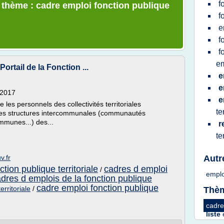
f
e thème : cadre emploi fonction publique
f
e
f
f
em
Portail de la Fonction ...
e
e
2/2017
e
e les personnels des collectivités territoriales
te
es structures intercommunales (communautés
munes...) des...
r
te
v.fr
Autr
tion publique territoriale
cadres d emploi
/
empl
dres d emplois de la fonction publique
cadre emploi fonction publique
erritoriale
/
Thèm
cadre
liste