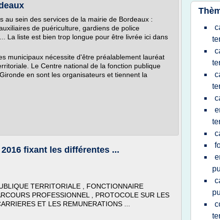
rdeaux
Thèm
s au sein des services de la mairie de Bordeaux :
c
auxiliaires de puériculture, gardiens de police
. La liste est bien trop longue pour être livrée ici dans
te
c
ces municipaux nécessite d'être préalablement lauréat
te
rritoriale. Le Centre national de la fonction publique
c
a Gironde en sont les organisateurs et tiennent la
te
c
e
te
c
f
016 fixant les différentes ...
e
pu
c
UBLIQUE TERRITORIALE , FONCTIONNAIRE
pu
 PARCOURS PROFESSIONNEL , PROTOCOLE SUR LES
RRIERES ET LES REMUNERATIONS ...
c
te