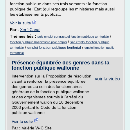
fonction publique dans ses trois versants : la fonction
publique de l’Etat (qui regroupe les ministères mais aussi
les établissements publics...
Voir la suite
Par :
Xerfi Canal
Thèmes liés :
/
pole emploi contractuel fonction publique territoriale
/
fonction publique hospitaliere pole emploi
site emploi fonction publique
/
/
emploi fonction publique territorial
territoriale
emploi fonction public
territoriale
Présence équilibrée des genres dans la
fonction publique wallonne
Intervention sur la Proposition de résolution
voir la vidéo
visant à renforcer la présence équilibrée
des genres au sein des fonctionnaires
généraux de la fonction publique wallonne
et des organismes soumis à l'arrêté du
Gouvernement wallon du 18 décembre
2003 portant le Code de la fonction
publique wallonne.
Voir la suite
Par :
Valérie W-C Site