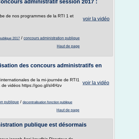
oncours administratif session 2017 :
tube de nos programmes de la RTI 1 et
voir la vidéo
/
concours administration publique
 publique 2017
Haut de page
isation des concours administratifs en
 internationales de la mi-journée de RTI1
voir la vidéo
 de vidéos https://goo.gl/sI4Hzv
/
ion publique
decentralisation fonction publique
Haut de page
istration publique est désormais