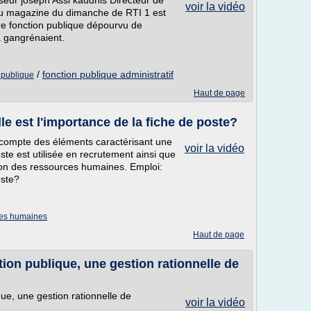
sseur joseph Assi kaudhis Directeur de
voir la vidéo
é du magazine du dimanche de RTI 1 est
re fonction publique dépourvu de
a gangrénaient.
/
fonction publique administratif
n publique
Haut de page
e est l'importance de la fiche de poste?
 compte des éléments caractérisant une
voir la vidéo
oste est utilisée en recrutement ainsi que
tion des ressources humaines. Emploi:
oste?
ces humaines
Haut de page
ion publique, une gestion rationnelle de
ue, une gestion rationnelle de
voir la vidéo