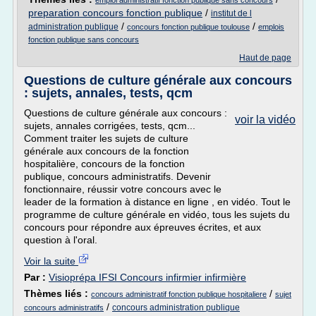
emploi administratif fonction publique sans concours
preparation concours fonction publique
/
institut de l
/
/
administration publique
concours fonction publique toulouse
emplois
fonction publique sans concours
Haut de page
Questions de culture générale aux concours
: sujets, annales, tests, qcm
Questions de culture générale aux concours :
voir la vidéo
sujets, annales corrigées, tests, qcm...
Comment traiter les sujets de culture
générale aux concours de la fonction
hospitalière, concours de la fonction
publique, concours administratifs. Devenir
fonctionnaire, réussir votre concours avec le
leader de la formation à distance en ligne , en vidéo. Tout le
programme de culture générale en vidéo, tous les sujets du
concours pour répondre aux épreuves écrites, et aux
question à l'oral.
Voir la suite
Par :
Visioprépa IFSI Concours infirmier infirmière
Thèmes liés :
/
concours administratif fonction publique hospitaliere
sujet
/
concours administration publique
concours administratifs