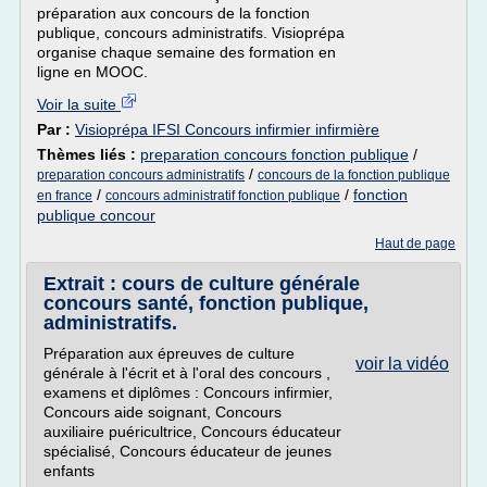
préparation aux concours de la fonction
publique, concours administratifs. Visioprépa
organise chaque semaine des formation en
ligne en MOOC.
Voir la suite
Par :
Visioprépa IFSI Concours infirmier infirmière
Thèmes liés :
preparation concours fonction publique
/
/
preparation concours administratifs
concours de la fonction publique
/
/
fonction
en france
concours administratif fonction publique
publique concour
Haut de page
Extrait : cours de culture générale
concours santé, fonction publique,
administratifs.
Préparation aux épreuves de culture
voir la vidéo
générale à l'écrit et à l'oral des concours ,
examens et diplômes : Concours infirmier,
Concours aide soignant, Concours
auxiliaire puéricultrice, Concours éducateur
spécialisé, Concours éducateur de jeunes
enfants