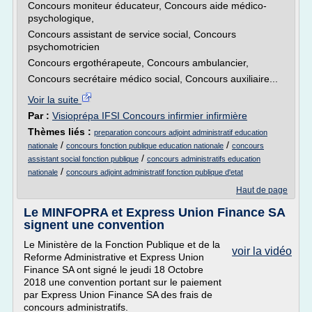
Concours moniteur éducateur, Concours aide médico-
psychologique,
Concours assistant de service social, Concours
psychomotricien
Concours ergothérapeute, Concours ambulancier,
Concours secrétaire médico social, Concours auxiliaire...
Voir la suite
Par :
Visioprépa IFSI Concours infirmier infirmière
Thèmes liés :
preparation concours adjoint administratif education
/
/
nationale
concours fonction publique education nationale
concours
/
assistant social fonction publique
concours administratifs education
/
nationale
concours adjoint administratif fonction publique d'etat
Haut de page
Le MINFOPRA et Express Union Finance SA
signent une convention
Le Ministère de la Fonction Publique et de la
voir la vidéo
Reforme Administrative et Express Union
Finance SA ont signé le jeudi 18 Octobre
2018 une convention portant sur le paiement
par Express Union Finance SA des frais de
concours administratifs.