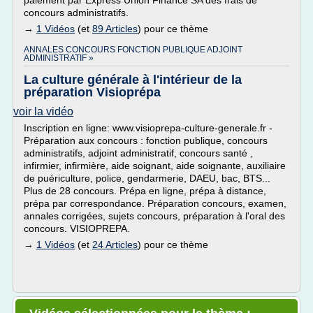
paiement par Express Union Finance SA des frais de
concours administratifs.
→
1 Vidéos
(et
89 Articles
) pour ce thème
ANNALES CONCOURS FONCTION PUBLIQUE ADJOINT
ADMINISTRATIF »
La culture générale à l'intérieur de la
préparation Visioprépa
voir la vidéo
Inscription en ligne: www.visioprepa-culture-generale.fr -
Préparation aux concours : fonction publique, concours
administratifs, adjoint administratif, concours santé ,
infirmier, infirmière, aide soignant, aide soignante, auxiliaire
de puériculture, police, gendarmerie, DAEU, bac, BTS...
Plus de 28 concours. Prépa en ligne, prépa à distance,
prépa par correspondance. Préparation concours, examen,
annales corrigées, sujets concours, préparation à l'oral des
concours. VISIOPREPA.
→
1 Vidéos
(et
24 Articles
) pour ce thème