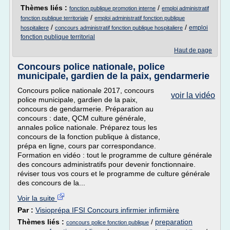
Thèmes liés :
/
fonction publique promotion interne
emploi administratif
/
fonction publique territoriale
emploi administratif fonction publique
/
/
emploi
hospitaliere
concours administratif fonction publique hospitaliere
fonction publique territorial
Haut de page
Concours police nationale, police
municipale, gardien de la paix, gendarmerie
Concours police nationale 2017, concours
voir la vidéo
police municipale, gardien de la paix,
concours de gendarmerie. Préparation au
concours : date, QCM culture générale,
annales police nationale. Préparez tous les
concours de la fonction publique à distance,
prépa en ligne, cours par correspondance.
Formation en vidéo : tout le programme de culture générale
des concours administratifs pour devenir fonctionnaire.
réviser tous vos cours et le programme de culture générale
des concours de la...
Voir la suite
Par :
Visioprépa IFSI Concours infirmier infirmière
Thèmes liés :
/
preparation
concours police fonction publique