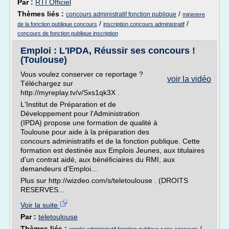
Par :
RTI Officiel
Thèmes liés :
/
concours administratif fonction publique
ministere
/
/
de la fonction publique concours
inscription concours administratif
concours de fonction publique inscription
Emploi : L'IPDA, Réussir ses concours !
(Toulouse)
Vous voulez conserver ce reportage ?
voir la vidéo
Téléchargez sur
http://myreplay.tv/v/Sxs1qk3X .
L'Institut de Préparation et de
Développement pour l'Administration
(IPDA) propose une formation de qualité à
Toulouse pour aide à la préparation des
concours administratifs et de la fonction publique. Cette
formation est destinée aux Emplois Jeunes, aux titulaires
d'un contrat aidé, aux bénéficiaires du RMI, aux
demandeurs d'Emploi...
Plus sur http://wizdeo.com/s/teletoulouse . (DROITS
RESERVES...
Voir la suite
Par :
teletoulouse
Thèmes liés :
/