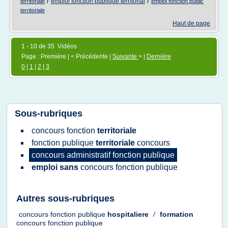
/
/
emploi fonction publique territorial
territoriale
emploi fonction public
territoriale
Haut de page
1 - 10 de 35 Vidéos
Page : Première | < Précédente |
Suivante
> |
Dernière
0
|
1
|
2
|
3
Sous-rubriques
concours fonction
territoriale
fonction publique
territoriale
concours
concours administratif fonction publique
emploi sans
concours fonction publique
Autres sous-rubriques
concours fonction publique
hospitaliere
/
formation
concours fonction publique