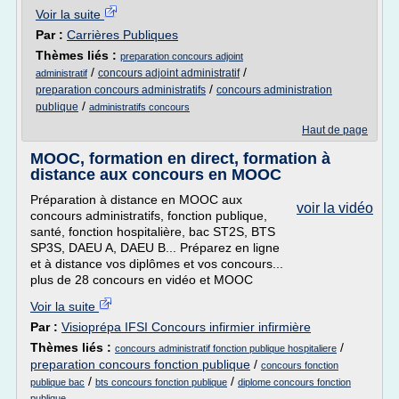
Voir la suite
Par :
Carrières Publiques
Thèmes liés :
preparation concours adjoint
/
/
concours adjoint administratif
administratif
/
preparation concours administratifs
concours administration
/
publique
administratifs concours
Haut de page
MOOC, formation en direct, formation à
distance aux concours en MOOC
Préparation à distance en MOOC aux
voir la vidéo
concours administratifs, fonction publique,
santé, fonction hospitalière, bac ST2S, BTS
SP3S, DAEU A, DAEU B... Préparez en ligne
et à distance vos diplômes et vos concours...
plus de 28 concours en vidéo et MOOC
Voir la suite
Par :
Visioprépa IFSI Concours infirmier infirmière
Thèmes liés :
/
concours administratif fonction publique hospitaliere
preparation concours fonction publique
/
concours fonction
/
/
publique bac
bts concours fonction publique
diplome concours fonction
publique