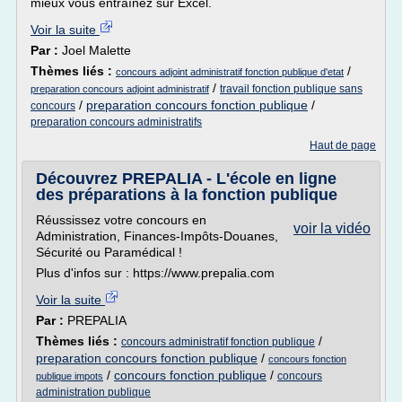
mieux vous entraînez sur Excel.
Voir la suite
Par :
Joel Malette
Thèmes liés :
/
concours adjoint administratif fonction publique d'etat
/
travail fonction publique sans
preparation concours adjoint administratif
/
preparation concours fonction publique
/
concours
preparation concours administratifs
Haut de page
Découvrez PREPALIA - L'école en ligne
des préparations à la fonction publique
Réussissez votre concours en
voir la vidéo
Administration, Finances-Impôts-Douanes,
Sécurité ou Paramédical !
Plus d'infos sur : https://www.prepalia.com
Voir la suite
Par :
PREPALIA
Thèmes liés :
/
concours administratif fonction publique
preparation concours fonction publique
/
concours fonction
/
concours fonction publique
/
concours
publique impots
administration publique