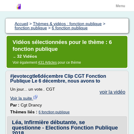
Menu
Accueil
>
Thèmes & vidéos : fonction publique
>
fonction publique
>
6 fonction publique
Vidéos sélectionnées pour le thème : 6
fonction publique
32 Vidéos
→
Voir également
431 Articles
pour ce thème
#jevotecgtle6décembre Clip CGT Fonction
Publique Le 6 décembre, nous avons to
Un jour... un vote.. CGT
voir la vidéo
Voir la suite
Par :
Cgt Drancy
Thèmes liés :
6 fonction publique
Léa, Infirmière débutante, se
questionne - Elections Fonction Publique
2018