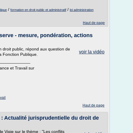
/
/
lique
formation en droit public et administratif
loi administration
Haut de page
éserve - mesure, pondération, actions
n droit public, répond aux question de
voir la vidéo
la Fonction Publique.
_____________
rance et Travail sur
vail
Haut de page
: Actualité jurisprudentielle du droit de
Vigie sur le thème : "Les conflits