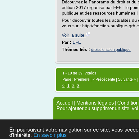
Découvrez le Panorama du droit et du c
édition 2017 organisé par EFE : le poin
publique et des ressources humaines !
Pour découvrir toutes les actualités du 
vous sur : http://fonction-publique-grh.e
Voir la suite
Par :
EFE
Thèmes liés :
droits fonction publique
1 - 10 de 39 Vidéos
Page : Première | < Précédente |
Suivante
> |
0
|
1
|
2
|
3
Accueil
|
Mentions légales
|
Conditions
Pour ajouter ou supprimer un site, voi
En poursuivant votre navigation sur ce site, vous accep
d'intérêts.
En savoir plus