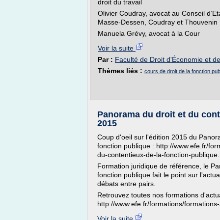
droit du travail
Olivier Coudray, avocat au Conseil d’Et
Masse-Dessen, Coudray et Thouvenin
Manuela Grévy, avocat à la Cour
Voir la suite
Par :
Faculté de Droit d'Économie et d
Thèmes liés :
cours de droit de la fonction pub
Panorama du droit et du conte
2015
Coup d'oeil sur l'édition 2015 du Panor
fonction publique : http://www.efe.fr/fo
du-contentieux-de-la-fonction-publique
Formation juridique de référence, le Pa
fonction publique fait le point sur l'actu
débats entre pairs.
Retrouvez toutes nos formations d'actua
http://www.efe.fr/formations/formations-
Voir la suite