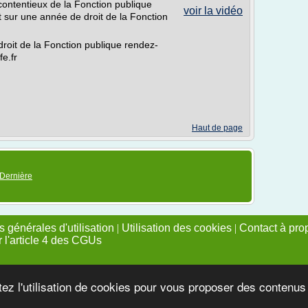
ontentieux de la Fonction publique
voir la vidéo
t sur une année de droit de la Fonction
droit de la Fonction publique rendez-
fe.fr
Haut de page
Dernière
 générales d'utilisation
|
Utilisation des cookies
|
Contact à pro
r l'article 4 des CGUs
tez l'utilisation de cookies pour vous proposer des contenu